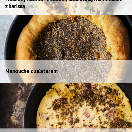
z harissą
Manouche z za'atarem