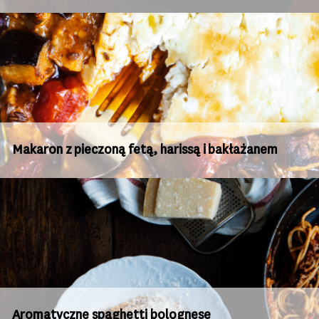
Makaron z pieczoną fetą, harissą i bakłażanem
Aromatyczne spaghetti bolognese