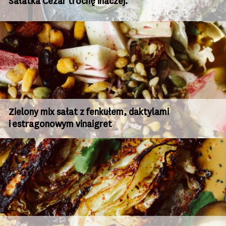
Sałatka Cezar trochę inaczej.
Zielony mix sałat z fenkułem, daktylami
i estragonowym vinaigret