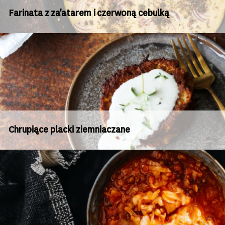
Farinata z za'atarem i czerwoną cebulką
Chrupiące placki ziemniaczane