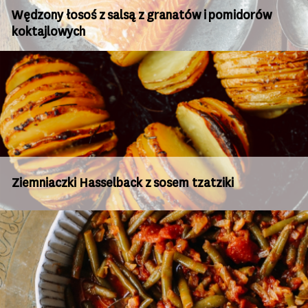
Wędzony łosoś z salsą z granatów i pomidorów
koktajlowych
Ziemniaczki Hasselback z sosem tzatziki