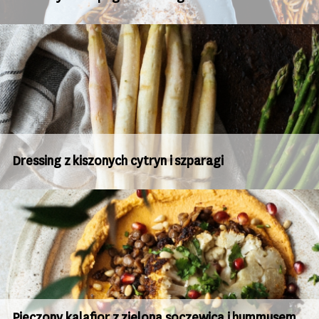
Dressing z kiszonych cytryn i szparagi
Pieczony kalafior z zieloną soczewicą i hummusem