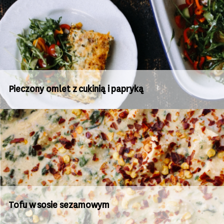
Pieczony omlet z cukinią i papryką
Tofu w sosie sezamowym