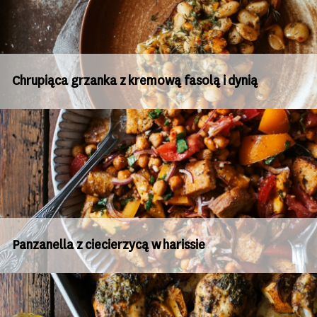
Chrupiąca grzanka z kremową fasolą i dynią
Panzanella z ciecierzycą w harissie