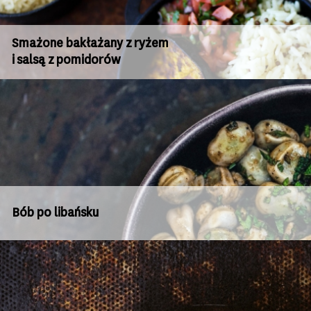
Smażone bakłażany z ryżem
i salsą z pomidorów
Bób po libańsku