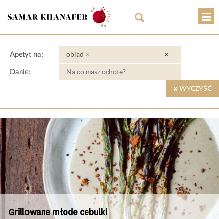
O mnie
obiad
×
×
Apetyt na:
Przepisy
Danie:
Artykuły
WYCZYŚĆ
Warsztaty
Kontakt
Sklep
Koszyk
PLN
Grillowane młode cebulki