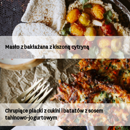
Masło z bakłażana z kiszoną cytryną
Chrupiące placki z cukini i batatów z sosem
tahinowo-jogurtowym