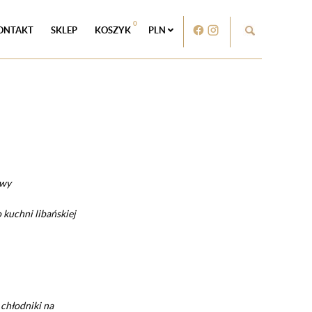
0
ONTAKT
SKLEP
KOSZYK
PLN
awy
kuchni libańskiej
chłodniki na