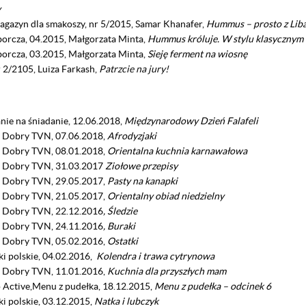
y
agazyn dla smakoszy, nr 5/2015, Samar Khanafer,
Hummus – prosto z Lib
orcza, 04.2015, Małgorzata Minta,
Hummus króluje. W stylu klasycznym 
orcza, 03.2015, Małgorzata Minta,
Sieję ferment na wiosnę
 2/2105, Luiza Farkash,
Patrzcie na jury!
nie na śniadanie, 12.06.2018,
Międzynarodowy Dzień Falafeli
 Dobry TVN, 07.06.2018,
Afrodyzjaki
 Dobry TVN, 08.01.2018,
Orientalna kuchnia karnawałowa
 Dobry TVN, 31.03.2017
Z
iołowe przepisy
 Dobry TVN, 29.05.2017,
Pasty na kanapki
 Dobry TVN, 21.05.2017,
Orientalny obiad niedzielny
 Dobry TVN, 22.12.2016
,
Śledzie
 Dobry TVN, 24.11.2016
,
B
uraki
 Dobry TVN, 05.02.2016,
Ostatki
i polskie, 04.02.2016,
Kolendra i trawa cytrynowa
 Dobry TVN, 11.01.2016,
Kuchnia dla przyszłych mam
Active,Menu z pudełka, 18.12.2015,
Menu z pudełka – odcinek 6
i polskie, 03.12.2015,
Natka i lubczyk