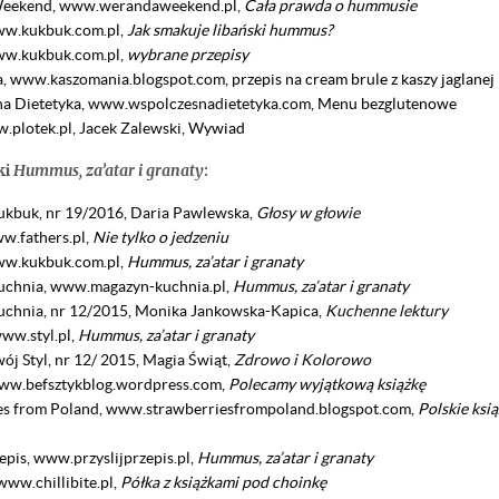
eekend, www.werandaweekend.pl,
Cała prawda o hummusie
ww.kukbuk.com.pl,
Jak smakuje libański hummus?
ww.kukbuk.com.pl,
wybrane przepisy
, www.kaszomania.blogspot.com,
przepis
na cream brule z kaszy jaglanej
a Dietetyka, www.wspolczesnadietetyka.com,
Menu bezglutenowe
.plotek.pl, Jacek Zalewski,
Wywiad
ki
Hummus, za’atar i granaty
:
kbuk, nr 19/2016, Daria Pawlewska,
Głosy w głowie
w.fathers.pl,
Nie tylko o jedzeniu
ww.kukbuk.com.pl,
Hummus, za’atar i granaty
chnia, www.magazyn-kuchnia.pl,
Hummus, za’atar i granaty
chnia, nr 12/2015, Monika Jankowska-Kapica,
Kuchenne lektury
www.styl.pl,
Hummus, za’atar i granaty
j Styl, nr 12/ 2015, Magia Świąt,
Zdrowo i Kolorowo
www.befsztykblog.wordpress.com,
Polecamy wyjątkową książkę
es from Poland, www.strawberriesfrompoland.blogspot.com,
Polskie ksi
zepis, www.przyslijprzepis.pl,
Hummus, za’atar i granaty
 www.chillibite.pl,
Półka z książkami pod choinkę