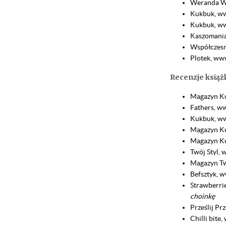
Weranda W
Kukbuk, w
Kukbuk, w
Kaszomania
Współczesn
Plotek, www
Recenzje książ
Magazyn Ku
Fathers, ww
Kukbuk, w
Magazyn Ku
Magazyn Ku
Twój Styl, 
Magazyn Twó
Befsztyk, 
Strawberri
choinkę
Prześlij Pr
Chilli bite,