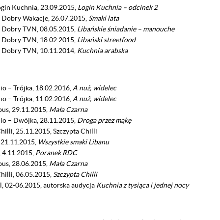
gin Kuchnia, 23.09.2015,
Login Kuchnia – odcinek 2
 Dobry Wakacje, 26.07.2015,
Smaki lata
 Dobry TVN, 08.05.2015,
Libańskie śniadanie – manouche
 Dobry TVN, 18.02.2015,
Libański streetfood
 Dobry TVN, 10.11.2014,
Kuchnia arabska
io – Trójka, 18.02.2016,
A nuż, widelec
io – Trójka, 11.02.2016,
A nuż, widelec
us, 29.11.2015,
Mała Czarna
dio – Dwójka, 28.11.2015,
Droga przez mąkę
hilli, 25.11.2015, Szczypta Chilli
 21.11.2015,
Wszystkie smaki Libanu
 4.11.2015,
Poranek RDC
us, 28.06.2015,
Mała Czarna
hilli, 06.05.2015,
Szczypta Chilli
l, 02-06.2015, autorska audycja
Kuchnia z tysiąca i jednej nocy