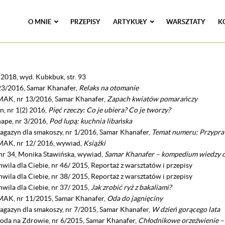
O MNIE
PRZEPISY
ARTYKUŁY
WARSZTATY
K
, 2018, wyd. Kubkbuk,
str. 93
/2016, Samar Khanafer,
Relaks na otomanie
AK, nr 13/2016, Samar Khanafer,
Zapach kwiatów pomarańczy
, nr 1(2) 2016,
Pięć rzeczy: Co je ubiera? Co je tworzy?
ape, nr 3/2016,
Pod lupą: kuchnia libańska
agazyn dla smakoszy, nr 1/2016, Samar Khanafer,
Temat numeru: Przypr
AK, nr 12/ 2016, wywiad,
Książki
 nr 34, Monika Stawińska, wywiad,
Samar Khanafer – kompedium wiedzy o 
ila dla Ciebie, nr 46/ 2015, Reportaż z warsztatów i przepisy
ila dla Ciebie, nr 38/ 2015, Reportaż z warsztatów i przepisy
wila dla Ciebie, nr 37/ 2015,
Jak zrobić ryż z bakaliami?
AK, nr 11/2015, Samar Khanafer,
Oda do jagnięciny
agazyn dla smakoszy, nr 7/2015, Samar Khanafer,
W dzień gorącego lata
da na Zdrowie, nr 6/2015, Samar Khanafer,
Chłodnikowe orzeźwienie – 