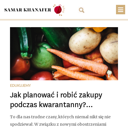
O mnie
Przepisy
Artykuły
Warsztaty
Kontakt
Sklep
EDUKUJEMY
Jak planować i robić zakupy
Koszyk
podczas kwarantanny?...
PLN
To dla nas trudne czasy, których niemal nikt się nie
spodziewał. W związku z nowymi obostrzeniami