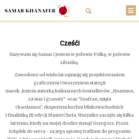
O mnie
Przepisy
Cześć!
Artykuły
Nazywam się Samar i jestem w połowie Polką, w połowie
Libanką.
Warsztaty
Zawodowo od wielu lat zajmuję się projektowaniem
Kontakt
graficznym i tworzeniem stategii
marek. Jestem autorką kulinarnych bestsellerów „Hummus,
Sklep
za’atar i granaty” oraz "Szafran, mięta
Koszyk
i kardamon", ekspertem kuchni bliskowschodnich
i finalistką III edycji MasterChefa. Wszystko zaczęło się kilka
PLN
lat temu, kiedy na mojej drodze stanął Grzegorz. Przez
żołądek do serca - za jego sprawą trafiłam do programu