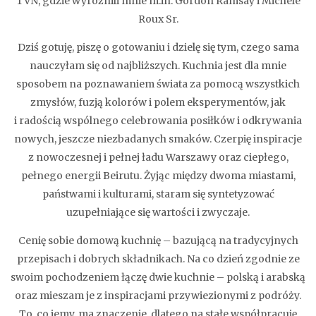
TVN, gdzie wyróżnili mnie m.in. Gordon Ramsay i Michele
Roux Sr.
Dziś gotuję, piszę o gotowaniu i dzielę się tym, czego sama
nauczyłam się od najbliższych. Kuchnia jest dla mnie
sposobem na poznawaniem świata za pomocą wszystkich
zmysłów, fuzją kolorów i polem eksperymentów, jak
i radością wspólnego celebrowania posiłków i odkrywania
nowych, jeszcze niezbadanych smaków. Czerpię inspiracje
z nowoczesnej i pełnej ładu Warszawy oraz ciepłego,
pełnego energii Beirutu. Żyjąc między dwoma miastami,
państwami i kulturami, staram się syntetyzować
uzupełniające się wartości i zwyczaje.
Cenię sobie domową kuchnię – bazującą na tradycyjnych
przepisach i dobrych składnikach. Na co dzień zgodnie ze
swoim pochodzeniem łączę dwie kuchnie – polską i arabską
oraz mieszam je z inspiracjami przywiezionymi z podróży.
To, co jemy, ma znaczenie, dlatego na stałe współpracuję