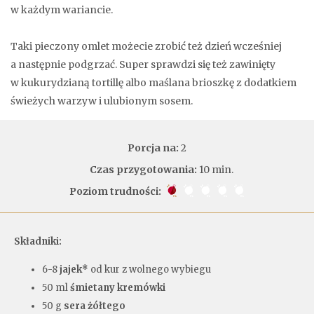
w każdym wariancie.
Taki pieczony omlet możecie zrobić też dzień wcześniej
a następnie podgrzać. Super sprawdzi się też zawinięty
w kukurydzianą tortillę albo maślana brioszkę z dodatkiem
świeżych warzyw i ulubionym sosem.
Porcja na:
2
Czas przygotowania:
10 min.
Poziom trudności:
Składniki:
6-8
jajek*
od kur z wolnego wybiegu
50 ml
śmietany kremówki
50 g
sera żółtego