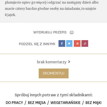
planujecie upiec go więcej i odgrzać na następny dzień albo
macie cztery bardzo głodne osoby na śniadaniu, to użujcie
8 jajek.
WYDRUKUJ PRZEPIS
PODZIEL SIĘ Z INNYMI
brak komentarzy
SKOMENTUJ
Spróbuj innych potraw z tymi składnikami:
DO PRACY
/
BEZ MIĘSA
/
WEGETARIAŃSKIE
/
BEZ MĄKI