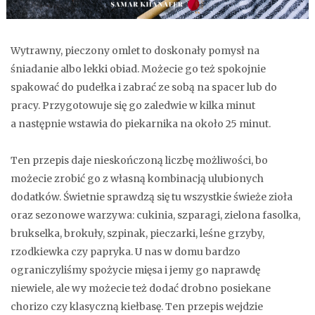
Wytrawny, pieczony omlet to doskonały pomysł na
śniadanie albo lekki obiad. Możecie go też spokojnie
spakować do pudełka i zabrać ze sobą na spacer lub do
pracy. Przygotowuje się go zaledwie w kilka minut
a następnie wstawia do piekarnika na około 25 minut.
Ten przepis daje nieskończoną liczbę możliwości, bo
możecie zrobić go z własną kombinacją ulubionych
dodatków. Świetnie sprawdzą się tu wszystkie świeże zioła
oraz sezonowe warzywa: cukinia, szparagi, zielona fasolka,
brukselka, brokuły, szpinak, pieczarki, leśne grzyby,
rzodkiewka czy papryka. U nas w domu bardzo
ograniczyliśmy spożycie mięsa i jemy go naprawdę
niewiele, ale wy możecie też dodać drobno posiekane
chorizo czy klasyczną kiełbasę. Ten przepis wejdzie