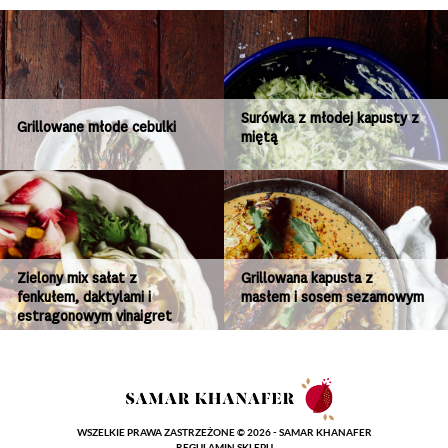
Surówka z młodej kapusty z
Grillowane młode cebulki
miętą
Zielony mix sałat z
Grillowana kapusta z
fenkułem, daktylami i
masłem i sosem sezamowym
estragonowym vinaigret
WSZELKIE PRAWA ZASTRZEŻONE © 2026 - SAMAR KHANAFER
REGULAMIN SKLEPU