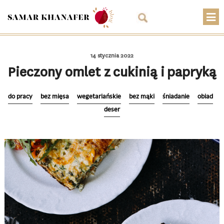
O mnie
14 stycznia 2022
Przepisy
Pieczony omlet z cukinią i papryką
Artykuły
do pracy
bez mięsa
wegetariańskie
bez mąki
śniadanie
obiad
Warsztaty
deser
Kontakt
Sklep
Koszyk
PLN