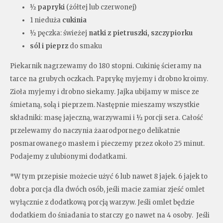
½
papryki
(żółtej lub czerwonej)
1 nieduża
cukinia
½ pęczka: świeżej
natki z pietruszki, szczypiorku
sól i pieprz
do smaku
Piekarnik nagrzewamy do 180 stopni. Cukinię ścieramy na
tarce na grubych oczkach. Paprykę myjemy i drobno kroimy.
Zioła myjemy i drobno siekamy. Jajka ubijamy w misce ze
śmietaną, solą i pieprzem. Następnie mieszamy wszystkie
składniki: masę jajeczną, warzywami i ½ porcji sera. Całość
przelewamy do naczynia żaarodpornego delikatnie
posmarowanego masłem i pieczemy przez około 25 minut.
Podajemy z ulubionymi dodatkami.
*W tym przepisie możecie użyć 6 lub nawet 8 jajek. 6 jajek to
dobra porcja dla dwóch osób, jeśli macie zamiar zjeść omlet
wyłącznie z dodatkową porcją warzyw. Jeśli omlet będzie
dodatkiem do śniadania to starczy go nawet na 4 osoby. Jeśli