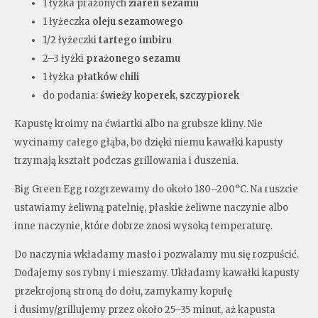
1 łyżka prażonych
ziaren sezamu
1 łyżeczka
oleju sezamowego
1/2 łyżeczki
tartego imbiru
2–3 łyżki
prażonego sezamu
1 łyżka
płatków chili
do podania:
świeży koperek
,
szczypiorek
Kapustę kroimy na ćwiartki albo na grubsze kliny. Nie
wycinamy całego głąba, bo dzięki niemu kawałki kapusty
trzymają kształt podczas grillowania i duszenia.
Big Green Egg rozgrzewamy do około 180–200°C. Na ruszcie
ustawiamy żeliwną patelnię, płaskie żeliwne naczynie albo
inne naczynie, które dobrze znosi wysoką temperaturę.
Do naczynia wkładamy masło i pozwalamy mu się rozpuścić.
Dodajemy sos rybny i mieszamy. Układamy kawałki kapusty
przekrojoną stroną do dołu, zamykamy kopułę
i dusimy/grillujemy przez około 25–35 minut, aż kapusta