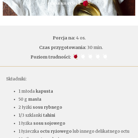
Porcja na:
4 os.
Czas przygotowania:
30 min.
Poziom trudności:
Składniki:
1 młoda
kapusta
50 g
masła
2 łyżki
sosu rybnego
1/3 szklanki
tahini
1 łyżka
sosu sojowego
1 łyżeczka
octu ryżowego
lub innego delikatnego octu