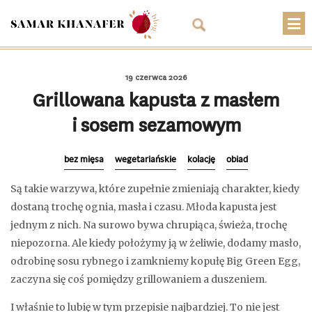
O mnie
19 czerwca 2026
Przepisy
Grillowana kapusta z masłem
i sosem sezamowym
Artykuły
Warsztaty
bez mięsa
wegetariańskie
kolację
obiad
Kontakt
Są takie warzywa, które zupełnie zmieniają charakter, kiedy
dostaną trochę ognia, masła i czasu. Młoda kapusta jest
Sklep
jednym z nich. Na surowo bywa chrupiąca, świeża, trochę
Koszyk
niepozorna. Ale kiedy położymy ją w żeliwie, dodamy masło,
odrobinę sosu rybnego i zamkniemy kopułę Big Green Egg,
PLN
zaczyna się coś pomiędzy grillowaniem a duszeniem.
I właśnie to lubię w tym przepisie najbardziej. To nie jest