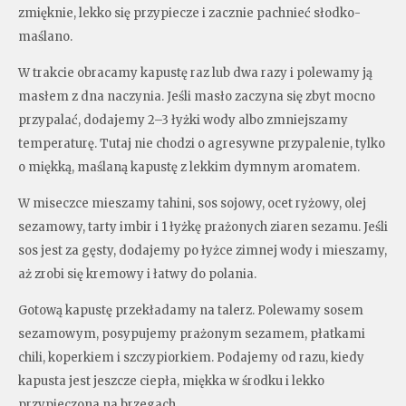
zmięknie, lekko się przypiecze i zacznie pachnieć słodko-
maślano.
W trakcie obracamy kapustę raz lub dwa razy i polewamy ją
masłem z dna naczynia. Jeśli masło zaczyna się zbyt mocno
przypalać, dodajemy 2–3 łyżki wody albo zmniejszamy
temperaturę. Tutaj nie chodzi o agresywne przypalenie, tylko
o miękką, maślaną kapustę z lekkim dymnym aromatem.
W miseczce mieszamy tahini, sos sojowy, ocet ryżowy, olej
sezamowy, tarty imbir i 1 łyżkę prażonych ziaren sezamu. Jeśli
sos jest za gęsty, dodajemy po łyżce zimnej wody i mieszamy,
aż zrobi się kremowy i łatwy do polania.
Gotową kapustę przekładamy na talerz. Polewamy sosem
sezamowym, posypujemy prażonym sezamem, płatkami
chili, koperkiem i szczypiorkiem. Podajemy od razu, kiedy
kapusta jest jeszcze ciepła, miękka w środku i lekko
przypieczona na brzegach.