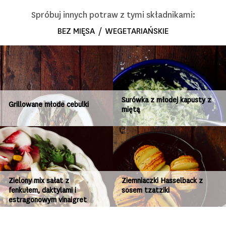
Spróbuj innych potraw z tymi składnikami:
BEZ MIĘSA
/
WEGETARIAŃSKIE
Surówka z młodej kapusty z
Grillowane młode cebulki
miętą
Zielony mix sałat z
Ziemniaczki Hasselback z
fenkułem, daktylami i
sosem tzatziki
estragonowym vinaigret