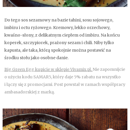
Do tego sos sezamowy na bazie tahini, sosu sojowego,
imbiru i octu ryżowego. Kremowy, lekko orzechowy,
kwaśno-słony, z delikatnym ciepłem od imbiru. Na końcu
koperek, szczypiorek, prażony sezam i chili. Niby tylko
kapusta, ale taka, którą spokojnie można postawić na
środku stołu jako osobne danie.
Big Green Egg kupicie w sklepie Vivamix.pl.
Nie zapomnijcie
o użyciu kodu SAMAR5, który daje 5% rabatu na wszystko
i łączy się z promocjami. Post powstał w ramach współpracy
ambasadorskiej z marką.