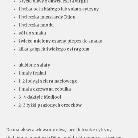
3 łyżki
oliwy z oliwek extra virgin
1 łyżka
octu białego
lub
soku z cytryny
1 łyżeczka
musztardy Dijon
1 łyżeczka
miodu
sól
do smaku
świeżo mielony czarny pieprz
do smaku
kilka gałązek
świeżego estragonu
ulubione
sałaty
1 mały
fenkuł
1–2 łodygi
selera naciowego
1 mała
czerwona cebulka
3–4
daktyle Medjool
2–3 łyżki
prażonych orzechów
Do malaksera wlewamy oliwę, ocet lub sok z cytryny,
dodajemy musztardę Dijon, miód, sól, pieprz oraz świeży