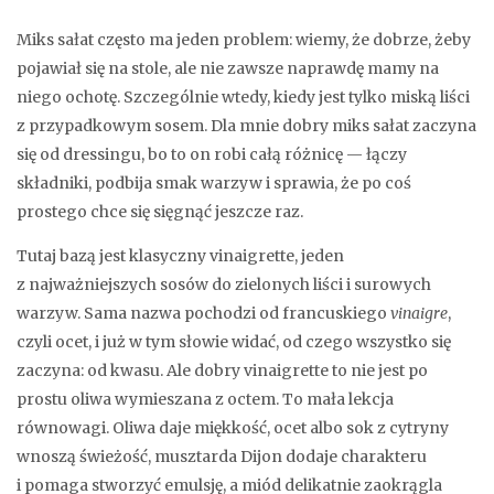
Miks sałat często ma jeden problem: wiemy, że dobrze, żeby
pojawiał się na stole, ale nie zawsze naprawdę mamy na
niego ochotę. Szczególnie wtedy, kiedy jest tylko miską liści
z przypadkowym sosem. Dla mnie dobry miks sałat zaczyna
się od dressingu, bo to on robi całą różnicę — łączy
składniki, podbija smak warzyw i sprawia, że po coś
prostego chce się sięgnąć jeszcze raz.
Tutaj bazą jest klasyczny vinaigrette, jeden
z najważniejszych sosów do zielonych liści i surowych
warzyw. Sama nazwa pochodzi od francuskiego
vinaigre
,
czyli ocet, i już w tym słowie widać, od czego wszystko się
zaczyna: od kwasu. Ale dobry vinaigrette to nie jest po
prostu oliwa wymieszana z octem. To mała lekcja
równowagi. Oliwa daje miękkość, ocet albo sok z cytryny
wnoszą świeżość, musztarda Dijon dodaje charakteru
i pomaga stworzyć emulsję, a miód delikatnie zaokrągla