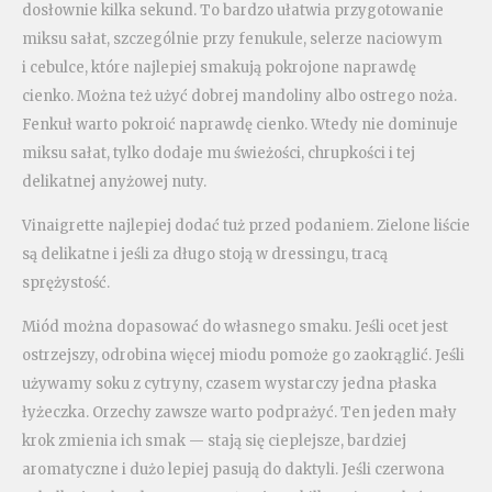
dosłownie kilka sekund. To bardzo ułatwia przygotowanie
miksu sałat, szczególnie przy fenukule, selerze naciowym
i cebulce, które najlepiej smakują pokrojone naprawdę
cienko. Można też użyć dobrej mandoliny albo ostrego noża.
Fenkuł warto pokroić naprawdę cienko. Wtedy nie dominuje
miksu sałat, tylko dodaje mu świeżości, chrupkości i tej
delikatnej anyżowej nuty.
Vinaigrette najlepiej dodać tuż przed podaniem. Zielone liście
są delikatne i jeśli za długo stoją w dressingu, tracą
sprężystość.
Miód można dopasować do własnego smaku. Jeśli ocet jest
ostrzejszy, odrobina więcej miodu pomoże go zaokrąglić. Jeśli
używamy soku z cytryny, czasem wystarczy jedna płaska
łyżeczka. Orzechy zawsze warto podprażyć. Ten jeden mały
krok zmienia ich smak — stają się cieplejsze, bardziej
aromatyczne i dużo lepiej pasują do daktyli. Jeśli czerwona