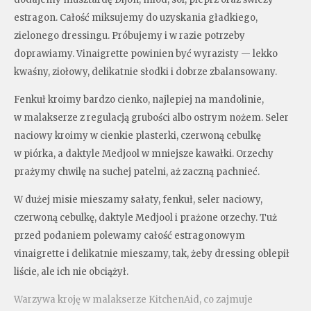
estragon. Całość miksujemy do uzyskania gładkiego,
zielonego dressingu. Próbujemy i w razie potrzeby
doprawiamy. Vinaigrette powinien być wyrazisty — lekko
kwaśny, ziołowy, delikatnie słodki i dobrze zbalansowany.
Fenkuł kroimy bardzo cienko, najlepiej na mandolinie,
w malakserze z regulacją grubości albo ostrym nożem. Seler
naciowy kroimy w cienkie plasterki, czerwoną cebulkę
w piórka, a daktyle Medjool w mniejsze kawałki. Orzechy
prażymy chwilę na suchej patelni, aż zaczną pachnieć.
W dużej misie mieszamy sałaty, fenkuł, seler naciowy,
czerwoną cebulkę, daktyle Medjool i prażone orzechy. Tuż
przed podaniem polewamy całość estragonowym
vinaigrette i delikatnie mieszamy, tak, żeby dressing oblepił
liście, ale ich nie obciążył.
Warzywa kroję w malakserze KitchenAid, co zajmuje