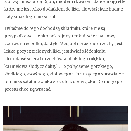
z oliwą, musztardą Dijon, miodem i kwasem daje vinaigrette,
który nie jest tylko dodatkiem do liści, ale właściwie buduje
cały smak tego miksu sałat.
I właśnie do tego dochodzą składniki, które nie są
przypadkowe: cienko pokrojony fenkuł, seler naciowy,
czerwona cebulka, daktyle Medjool i prażone orzechy. Jest
lekka gorycz zielonych liści, jest świeżość fenkułu,
chrupkość selera i orzechów, a obok tego miękka,
karmelowa słodycz daktyli. To połączenie gorzkiego,
słodkiego, kwaśnego, ziołowego i chrupiącego sprawia, że
ten miks sałat nie znika ze stołu z obowiązku. Do niego po
prostu chce się wracać.