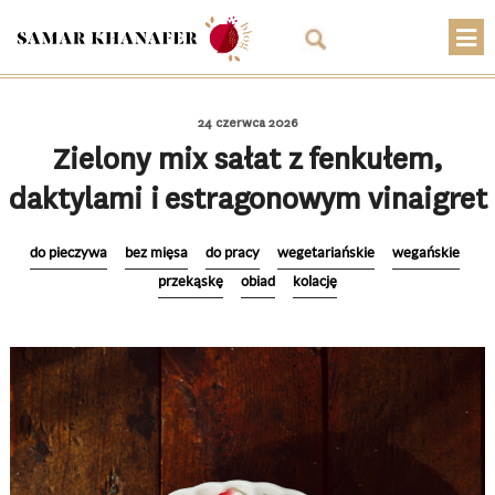
O mnie
24 czerwca 2026
Przepisy
Zielony mix sałat z fenkułem,
daktylami i estragonowym vinaigret
Artykuły
Warsztaty
do pieczywa
bez mięsa
do pracy
wegetariańskie
wegańskie
przekąskę
obiad
kolację
Kontakt
Sklep
Koszyk
PLN