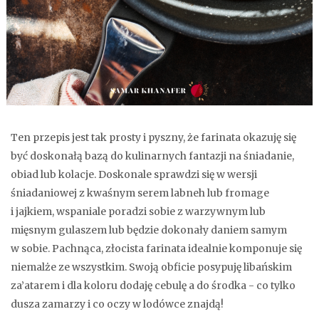
Ten przepis jest tak prosty i pyszny, że farinata okazuję się
być doskonałą bazą do kulinarnych fantazji na śniadanie,
obiad lub kolacje. Doskonale sprawdzi się w wersji
śniadaniowej z kwaśnym serem labneh lub fromage
i jajkiem, wspaniale poradzi sobie z warzywnym lub
mięsnym gulaszem lub będzie dokonały daniem samym
w sobie. Pachnąca, złocista farinata idealnie komponuje się
niemalże ze wszystkim. Swoją obficie posypuję libańskim
za’atarem i dla koloru dodaję cebulę a do środka - co tylko
dusza zamarzy i co oczy w lodówce znajdą!