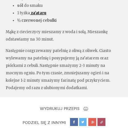
sól
do smaku
1 łyżka
za’ataru
½
czerwonej cebulki
Mąkę z ciecierzycy mieszamy z woda i solą. Mieszankę
odstawiamy na 30 minut.
Następnie rozgrzewamy patelnię z oliwą z oliwek. Ciasto
wylewamy na patelnię i posypujemy ją za’atarem oraz
piórkami z cebuli. Następnie smażymy 2-3 minuty na
mocnym ogniu. Po tym czasie, zmniejszamy ogień i na
kolejne 1-2 minuty smażymy farinatę pod przykryciem.
Podajemy od razu z ulubionymi dodatkami.
WYDRUKUJ PRZEPIS
PODZIEL SIĘ Z INNYMI