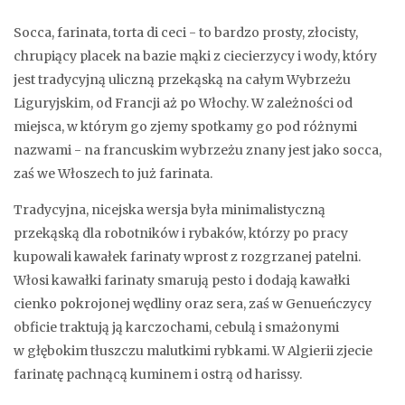
Socca, farinata, torta di ceci - to bardzo prosty, złocisty,
chrupiący placek na bazie mąki z ciecierzycy i wody, który
jest tradycyjną uliczną przekąską na całym Wybrzeżu
Liguryjskim, od Francji aż po Włochy. W zależności od
miejsca, w którym go zjemy spotkamy go pod różnymi
nazwami - na francuskim wybrzeżu znany jest jako socca,
zaś we Włoszech to już farinata.
Tradycyjna, nicejska wersja była minimalistyczną
przekąską dla robotników i rybaków, którzy po pracy
kupowali kawałek farinaty wprost z rozgrzanej patelni.
Włosi kawałki farinaty smarują pesto i dodają kawałki
cienko pokrojonej wędliny oraz sera, zaś w Genueńczycy
obficie traktują ją karczochami, cebulą i smażonymi
w głębokim tłuszczu malutkimi rybkami. W Algierii zjecie
farinatę pachnącą kuminem i ostrą od harissy.