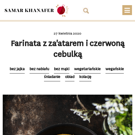
O mnie
27 kwietnia 2020
Przepisy
Farinata z za'atarem i czerwoną
cebulką
Artykuły
Warsztaty
bez jajka
bez nabiału
bez mąki
wegetariańskie
wegańskie
śniadanie
obiad
kolację
Kontakt
Sklep
Koszyk
PLN