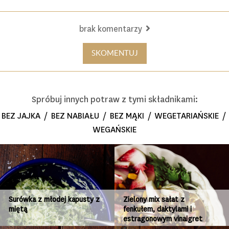
brak komentarzy
SKOMENTUJ
Spróbuj innych potraw z tymi składnikami:
BEZ JAJKA
/
BEZ NABIAŁU
/
BEZ MĄKI
/
WEGETARIAŃSKIE
/
WEGAŃSKIE
Surówka z młodej kapusty z
Zielony mix sałat z
miętą
fenkułem, daktylami i
estragonowym vinaigret