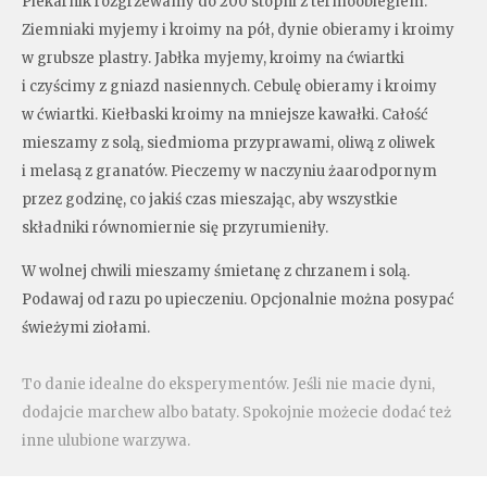
Piekarnik rozgrzewamy do 200 stopni z termoobiegiem.
Ziemniaki myjemy i kroimy na pół, dynie obieramy i kroimy
w grubsze plastry. Jabłka myjemy, kroimy na ćwiartki
i czyścimy z gniazd nasiennych. Cebulę obieramy i kroimy
w ćwiartki. Kiełbaski kroimy na mniejsze kawałki. Całość
mieszamy z solą, siedmioma przyprawami, oliwą z oliwek
i melasą z granatów. Pieczemy w naczyniu żaarodpornym
przez godzinę, co jakiś czas mieszając, aby wszystkie
składniki równomiernie się przyrumieniły.
W wolnej chwili mieszamy śmietanę z chrzanem i solą.
Podawaj od razu po upieczeniu. Opcjonalnie można posypać
świeżymi ziołami.
To danie idealne do eksperymentów. Jeśli nie macie dyni,
dodajcie marchew albo bataty. Spokojnie możecie dodać też
inne ulubione warzywa.