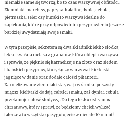
niemalże same się tworzą, bo to czas warzywnej obfitości.
Ziemniaki, marchew, papryka, kalafior, dynia, cebula,
pietruszka, seler czy buraki to warzywa idealne do
zapiekania, które przy odpowiednim przyprawieniu jeszcze
bardziej uwydatniają swoje smaki.
W tym przepisie, sekretem są dwa składniki: lekko słodka,
lekko kwaśna melasa z granatów, która oblepia warzywa
i sprawia, że pięknie się karmelizuje na złoto oraz siedem
libańskich przypraw, który łączy warzywa i kiełbaski
jagnięce w danie oraz dodaje całości pikanterii.
Karmelizowane ziemniaki skrywają w środku puszysty
miąższ, kiełbaski dodają całości smaku, zaś dynia i cebula
przełamuje całość słodyczą. Do tego lekko ostry mus
chrzanowy, który sprawi, że będziemy chcieli wylizać
talerze a to wszytsko przygotujecie w niecałe 10 minut!