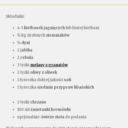
Składniki:
4-5
kiełbasek jagnięcych
lub białej kiełbasy
½ kg drobnych
ziemniaków
½
dyni
2 j
abłka
2
cebula
3 łyżki
melasy z granatów
2 łyżki
oliwy z oliwek
1 łyżeczka dobrej jakości
soli
1 łyżeczka
siedmiu przypraw libańskich
2 łyżki
chrzanu
100 ml
śmietanki kremówki
opcjonalnie:
świeże zioła
do podania