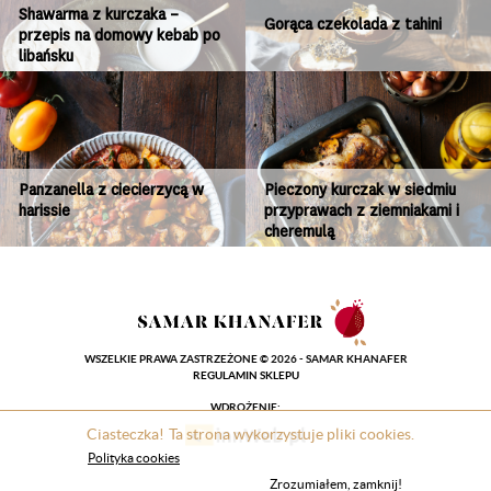
Shawarma z kurczaka –
Gorąca czekolada z tahini
przepis na domowy kebab po
libańsku
Panzanella z ciecierzycą w
Pieczony kurczak w siedmiu
harissie
przyprawach z ziemniakami i
cheremulą
WSZELKIE PRAWA ZASTRZEŻONE © 2026 - SAMAR KHANAFER
REGULAMIN SKLEPU
WDROŻENIE:
Ciasteczka! Ta strona wykorzystuje pliki cookies.
Polityka cookies
Zrozumiałem, zamknij!