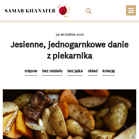
O mnie
29 września 2021
Przepisy
Jesienne, jednogarnkowe danie
z piekarnika
Artykuły
Warsztaty
mięsne
bez nabiału
bez jajka
obiad
kolację
Kontakt
Sklep
Koszyk
PLN