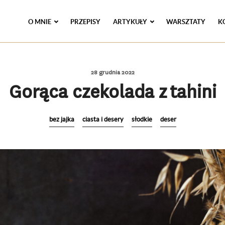
O MNIE
PRZEPISY
ARTYKUŁY
WARSZTATY
K
28 grudnia 2022
Gorąca czekolada z tahini
bez jajka
ciasta i desery
słodkie
deser