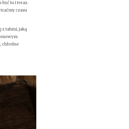
być tu i teraz.
e traćmy czasu
z tahini, jaką
i domowym
, chłodne