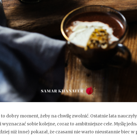
o dobry moment, żeby na chwilę zwolnić. Ostatnie lata nauczyły
wyznaczać sobie kolejne, coraz to ambitniejsze cele. Myślę jedna
rdziej niż inne) pokazał, że czasami nie warto nieustannie biec 