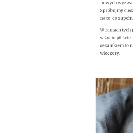
nowych wyzwań i
Spróbujmy ciesz
na to, co zupełni
W ramach tych p
w życiu piliści
sezamkiem to na
wieczory.