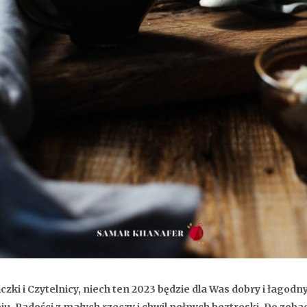
czki i Czytelnicy, niech ten 2023 będzie dla Was dobry i łagodny