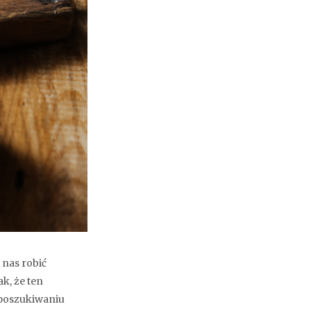
 nas robić
k, że ten
w poszukiwaniu