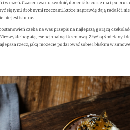
 wrażeń. Czasem warto zwolnić, docenić to co sie ma i po prostu 
yć się tymi drobnymi rzeczami, które naprawdę dają radość i ni
e nie jest istotne.
ostanowień czeka na Was przepis na najlepszą gorącą czekoladę 
e. Niezwykle bogatą, esencjonalną i kremową. Z łyżką śmietany 
jlepsza rzecz, jaką możecie podarować sobie i bliskim w zimowe