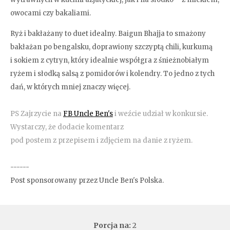
owocami czy bakaliami.
Ryż i bakłażany to duet idealny. Baigun Bhajja to smażony
bakłażan po bengalsku, doprawiony szczyptą chili, kurkumą
i sokiem z cytryn, który idealnie współgra z śnieżnobiałym
ryżem i słodką salsą z pomidorów i kolendry. To jedno z tych
dań, w których mniej znaczy więcej.
PS Zajrzycie na
FB Uncle Ben's
i weźcie udział w konkursie.
Wystarczy, że dodacie komentarz
pod postem z przepisem i zdjęciem na danie z ryżem.
------
Post sponsorowany przez Uncle Ben's Polska.
Porcja na:
2