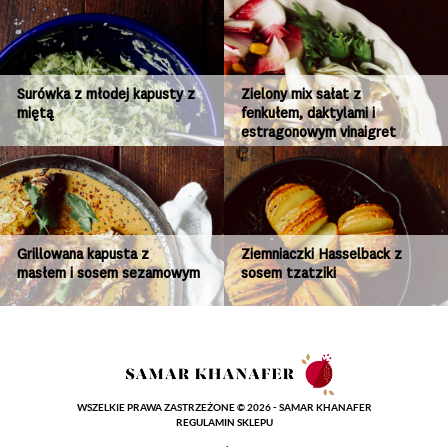
Surówka z młodej kapusty z
Zielony mix sałat z
miętą
fenkułem, daktylami i
estragonowym vinaigret
Grillowana kapusta z
Ziemniaczki Hasselback z
masłem i sosem sezamowym
sosem tzatziki
WSZELKIE PRAWA ZASTRZEŻONE © 2026 - SAMAR KHANAFER
REGULAMIN SKLEPU