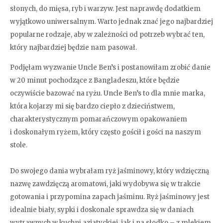
słonych, do mięsa, ryb i warzyw. Jest naprawdę dodatkiem
wyjątkowo uniwersalnym. Warto jednak znać jego najbardziej
popularne rodzaje, aby w zależności od potrzeb wybrać ten,
który najbardziej będzie nam pasował.
Podjęłam wyzwanie Uncle Ben’s i postanowiłam zrobić danie
w 20 minut pochodzące z Bangladeszu, które będzie
oczywiście bazować na ryżu. Uncle Ben’s to dla mnie marka,
która kojarzy mi się bardzo ciepło z dzieciństwem,
charakterystycznym pomarańczowym opakowaniem
i doskonałym ryżem, który często gościł i gości na naszym
stole.
Do swojego dania wybrałam ryż jaśminowy, który wdzięczną
nazwę zawdzięczą aromatowi, jaki wydobywa się w trakcie
gotowania i przypomina zapach jaśminu. Ryż jaśminowy jest
idealnie biały, sypki i doskonale sprawdza się w daniach
wytrawnych w kuchni azjatyckiej, jak i na słodko – z mlekiem,