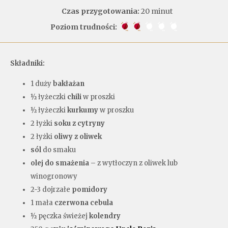
Czas przygotowania:
20 minut
Poziom trudności:
Składniki:
1 duży
bakłażan
½ łyżeczki
chili
w proszki
½ łyżeczki
kurkumy
w proszku
2 łyżki
soku z cytryny
2 łyżki
oliwy z oliwek
sól
do smaku
olej do smażenia
– z wytłoczyn z oliwek lub
winogronowy
2-3 dojrzałe
pomidory
1 mała
czerwona cebula
½ pęczka świeżej
kolendry