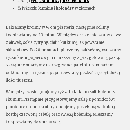
250 g
r
yżu jaśminowego Uncle Ben’s
½ łyżeczki
kuminu
i
kolendry
w ziarnach
Bakłażany kroimy w ½ cm plasterki, następnie solimy
i odstawiamy na 20 minut. W między czasie mieszamy oliwę
z oliwek, sok z cytryny, chili i kurkumę, aż powstanie
składników. Po 20 minutach płuczemy bakłażany, osuszamy
ręcznikiem papierowym i mieszamy z przygotowaną pastą.
Następnie smażymy na rozgrzanej patelni. Po usmażeniu
odkładamy na ręcznik papierowy, aby pozbyć się zbyt dużej
ilości tłuszczu.
W między czasie gotujemy ryż z dodatkiem soli, kolendry
i kuminu. Następnie przygotowujemy salsę z pomidorów:
pomidory drobno kroimy, dodajemy posiekaną w drobną
kostkę czerwoną cebulę oraz świeżą kolendrę. Mieszamy
i doprawiamy do smaku solą.