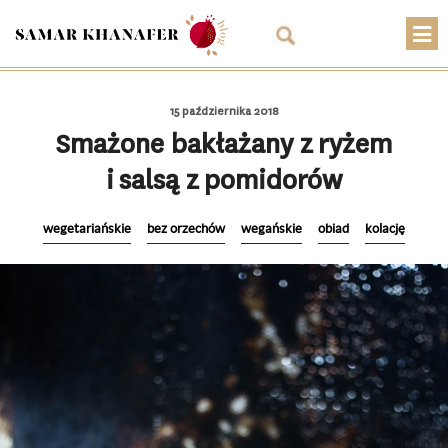
O mnie
15 października 2018
Przepisy
Smażone bakłażany z ryżem
i salsą z pomidorów
Artykuły
Warsztaty
wegetariańskie
bez orzechów
wegańskie
obiad
kolację
Kontakt
Sklep
Koszyk
PLN