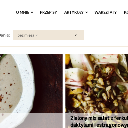
O MNIE
PRZEPISY
ARTYKUŁY
WARSZTATY
K
bez mięsa
×
×
anie:
Zielony mix sałat z fenku
daktylami i estragonow