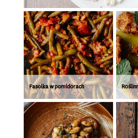
Fasolka w pomidorach
Roślin