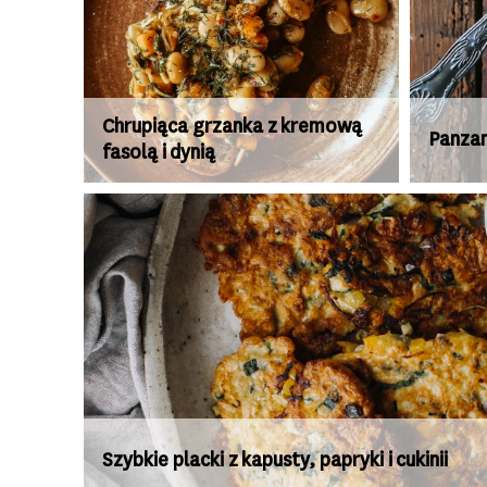
Chrupiąca grzanka z kremową
Panzan
fasolą i dynią
Szybkie placki z kapusty, papryki i cukinii