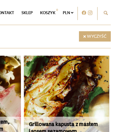
0
ONTAKT
SKLEP
KOSZYK
PLN
WYCZYŚĆ
łem,
Grillowana kapusta z masłem
ym
i sosem sezamowym