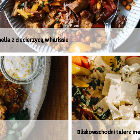
ella z ciecierzycą w harissie
Bliskowschodni talerz m