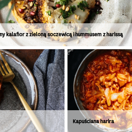
ny kalafior z zieloną soczewicą i hummusem z harissą
Kapuściana harira