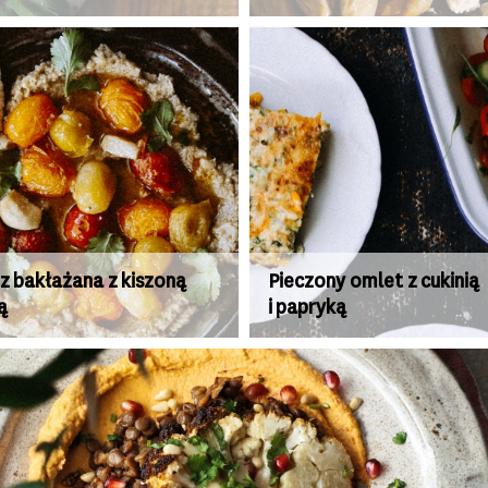
z bakłażana z kiszoną
Pieczony omlet z cukinią
ą
i papryką