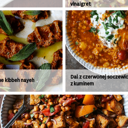
vinaigret
Dal z czerwonej soczewi
ne kibbeh nayeh
z kuminem