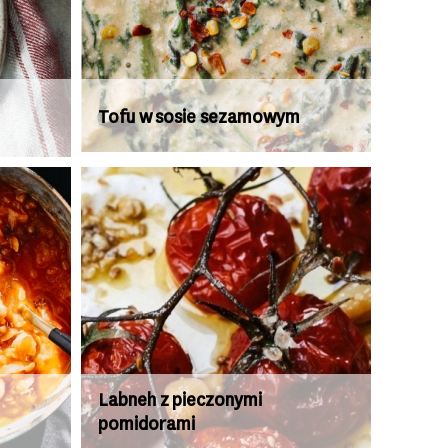
Tofu w sosie sezamowym
Labneh z pieczonymi
pomidorami