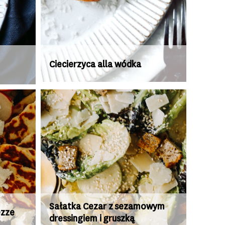
Ciecierzyca alla wódka
Sałatka Cezar z sezamowym
ezze
dressingiem i gruszką