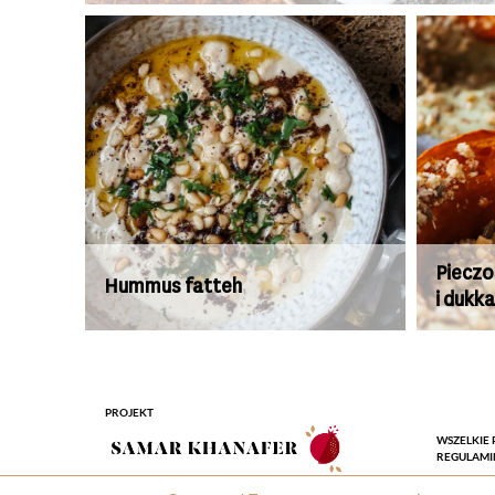
Pieczo
Hummus fatteh
i dukk
PROJEKT
WSZELKIE 
REGULAMI