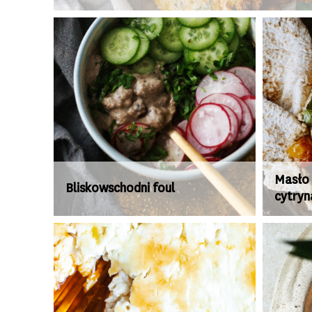
Masło 
Bliskowschodni foul
cytryn