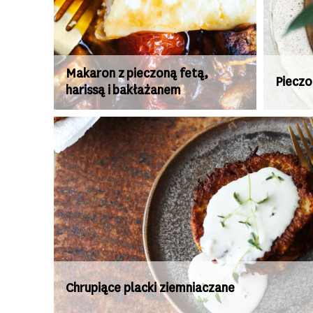
Makaron z pieczoną fetą,
Pieczo
harissą i bakłażanem
Chrupiące placki ziemniaczane