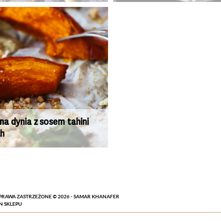
na dynia z sosem tahini
ah
PRAWA ZASTRZEŻONE © 2026 - SAMAR KHANAFER
N SKLEPU