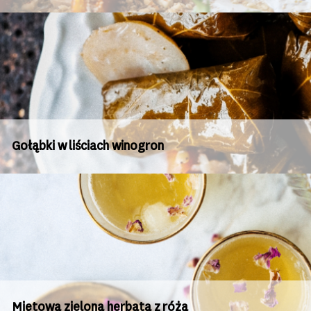
Gołąbki w liściach winogron
Miętowa zielona herbata z różą