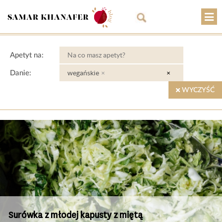
O mnie
Apetyt na:
Przepisy
wegańskie
×
×
Danie:
Artykuły
WYCZYŚĆ
Warsztaty
Kontakt
Sklep
Koszyk
PLN
Surówka z młodej kapusty z miętą