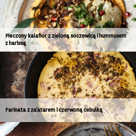
Pieczony kalafior z zieloną soczewicą i hummusem
z harissą
Farinata z za'atarem i czerwoną cebulką