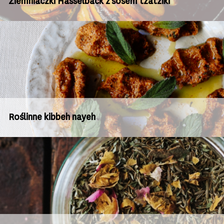
Ziemniaczki Hasselback z sosem tzatziki
Roślinne kibbeh nayeh