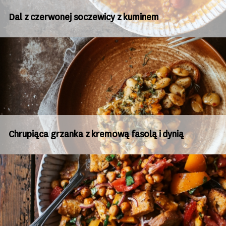
Dal z czerwonej soczewicy z kuminem
Chrupiąca grzanka z kremową fasolą i dynią