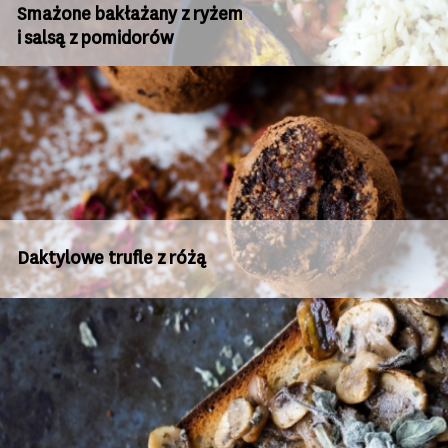
Smażone bakłażany z ryżem
i salsą z pomidorów
Daktylowe trufle z różą