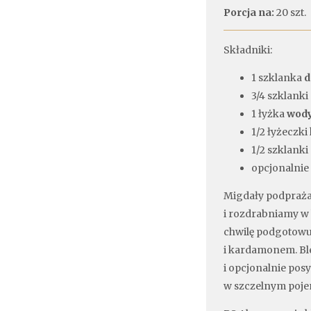
Porcja na:
20 szt.
Składniki:
1 szklanka
d
3/4 szklanki
1 łyżka
wody
1/2 łyżeczk
1/2 szklanki
opcjonalnie
Migdały podpraża
i rozdrabniamy w 
chwilę podgotowu
i kardamonem. Ble
i opcjonalnie po
w szczelnym poj