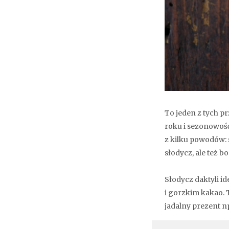
To jeden z tych p
roku i sezonowość
z kilku powodów: s
słodycz, ale też 
Słodycz daktyli i
i gorzkim kakao. T
jadalny prezent np