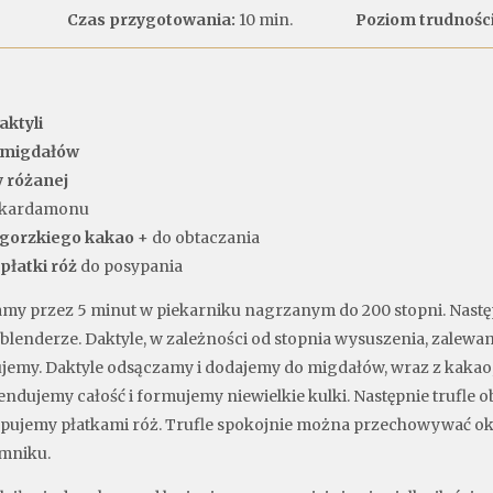
Czas przygotowania:
10 min.
Poziom trudności
aktyli
migdałów
 różanej
i kardamonu
gorzkiego kakao
+ do obtaczania
płatki róż
do posypania
my przez 5 minut w piekarniku nagrzanym do 200 stopni. Nastę
blenderze. Daktyle, w zależności od stopnia wysuszenia, zalew
jemy. Daktyle odsączamy i dodajemy do migdałów, wraz z kakao
ndujemy całość i formujemy niewielkie kulki. Następnie trufle
sypujemy płatkami róż. Trufle spokojnie można przechowywać ok
emniku.