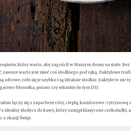
rzepisów, który warto, aby zagościł w Waszym domu na stałe. Bez
, zawsze warto jest mieć coś słodkiego pod ręką. Daktylowe truf
ą zdrowe, robi się je szybko i są idealnie słodkie. Daktyle to nie 
bogactwo błonnika, potasu czy witamin (w tym D3).
dealnie łączy się z zapachem róży, ciepłą, kamforowo-cytrynow
o idealny słodycz do kawy, który zastąpi klasyczne czekoladki, a
. z okazji Świąt.