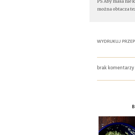
PS Aby masa nie kl
można obtacza te
WYDRUKUJ PRZE
brak komentarz
B