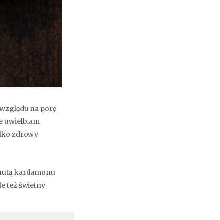
 względu na porę
le uwielbiam
tylko zdrowy
ą nutą kardamonu
le też świetny