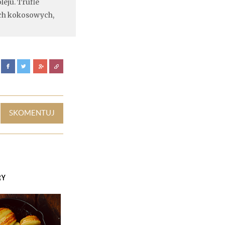
leju. Trufle
ach kokosowych,
I
SKOMENTUJ
RY