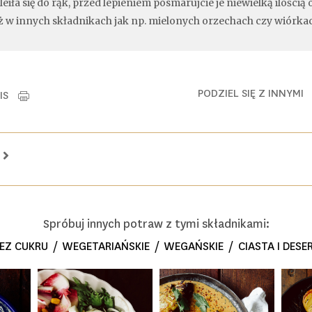
eiła się do rąk, przed lepieniem posmarujcie je niewielką ilością o
ż w innych składnikach jak np. mielonych orzechach czy wiórk
PODZIEL SIĘ Z INNYM
PIS
y
Spróbuj innych potraw z tymi składnikami:
EZ CUKRU
/
WEGETARIAŃSKIE
/
WEGAŃSKIE
/
CIASTA I DESE