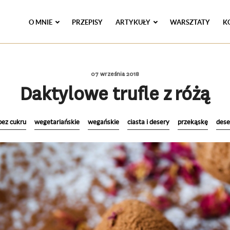
O MNIE
PRZEPISY
ARTYKUŁY
WARSZTATY
K
07 września 2018
Daktylowe trufle z różą
bez cukru
wegetariańskie
wegańskie
ciasta i desery
przekąskę
dese