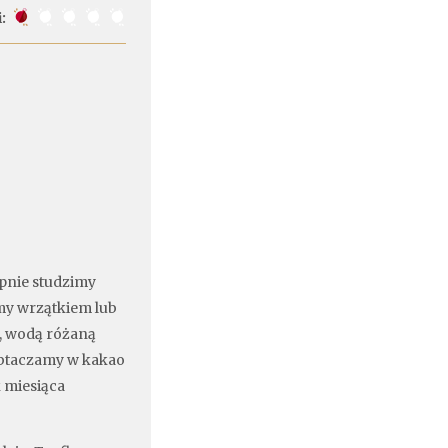
:
pnie studzimy
amy wrzątkiem lub
, wodą różaną
 obtaczamy w kakao
 miesiąca