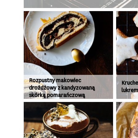
Rozpustny makowiec
Kruche
drożdżowy z kandyzowaną
lukre
skórką pomarańczową