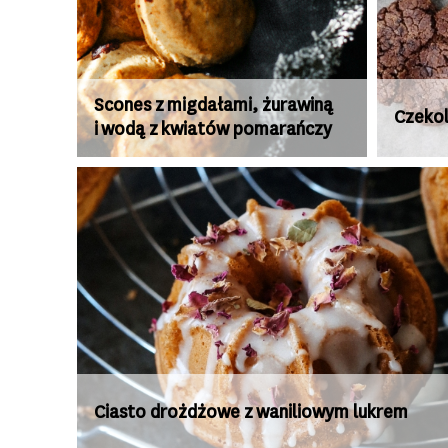
Scones z migdałami, żurawiną
Czekol
i wodą z kwiatów pomarańczy
Ciasto drożdżowe z waniliowym lukrem