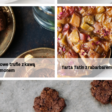
owe trufle z kawą
Tarta Tatin z rabarbarem 
damonem