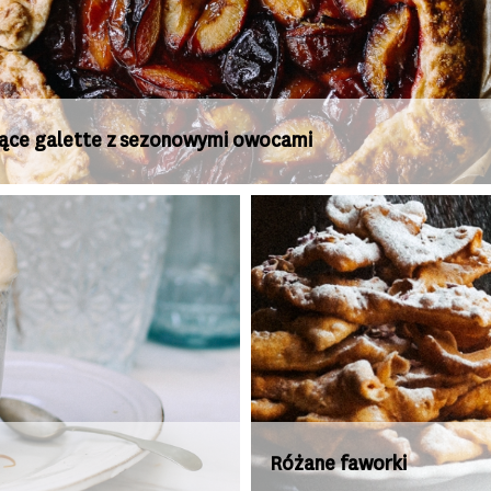
jące galette z sezonowymi owocami
Różane faworki