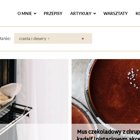
O MNIE
PRZEPISY
ARTYKUŁY
WARSZTATY
K
ciasta i desery
×
×
anie:
Mus czekoladowy z chru
kadaif i pistacjowym ak