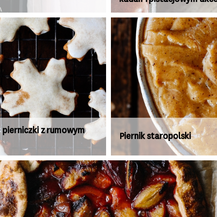
 pierniczki z rumowym
Piernik staropolski
m