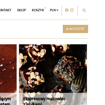
0
ONTAKT
SKLEP
KOSZYK
PLN
WYCZYŚĆ
piącym
Ekspresowy makowiec
centem
z jabłkami