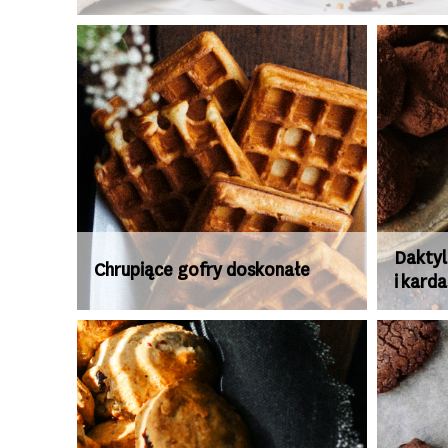
Daktyl
Chrupiące gofry doskonałe
i kar