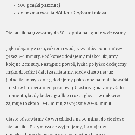
500 g
mąki pszennej
do posmarowania:
żółtko
z 2 łyżkami
mleka
Piekarnik nagrzewamy do 50 stopni a następnie wyłączamy.
Jajka ubijamy z solą, cukrem i wodą z kwiatów pomarańczy
przez 3-4 minuty. Pod koniec dodajemy mleko i ubijamy
kolejne 2 minuty. Następnie powoli, łyżka po łyżce dodajemy
mąkę, drożdże i dalej zagniatamy. Kiedy ciasto ma już
jednolitą konsystencję, dodajemy pokrojone na małe kawałki
masło w temperaturze pokojowej. Ciasto zagniatamy aż do
momentu, kiedy będzie gładkie i rozciągliwe - w mikserze
zajmuje to około 10-15 minut, zaś ręcznie 20-30 minut.
Ciasto odstawiamy do wyrośnięcia na 30 minut do ciepłego
piekarnika. Po tym czasie wyjmujemy, formujemy
i przekładamy do posmarowanej masłem blaszki