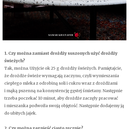
1. Czy można zamiast drożdży suszonych użyć drożdży
świeżych?
Tak, można. Użyjcie ok 25 g drożdży świeżych. Pamiętajcie,
że drożdże świeże wymagają zaczynu, czyli wymieszania
ciepłego mleka z odrobiną soli i cukru wraz z drożdżami
i mąką pszenną na konsystencję gęstej śmietany. Następnie
trzeba poczekać 10 minut, aby drożdże zaczęły pracować
i mieszanka podwoiła swoją objętość. Następnie dodajemy ją
do ubitych jajek.
2. Czy można zagnieść ciasto ręcznie?