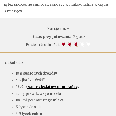
ją też spokojnie zamrozić i spożyć w maksymalnie w ciągu
3 miesięcy.
Porcja na:
-
Czas przygotowania:
2 godz.
Poziom trudności:
Składniki:
10 g
suszonych drożdzy
4
jajka
“zerówki”
5 łyżek
wody z kwiatów pomarańczy
250 g prawdziwego
masła
100 ml pełnotłustego
mleka
¼ łyżeczki
soli
4-5 łyżek
cukru