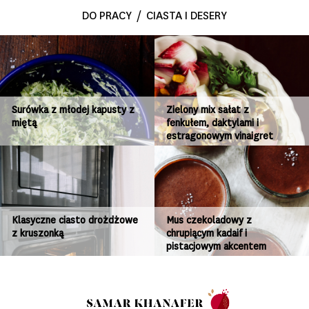
DO PRACY
/
CIASTA I DESERY
Surówka z młodej kapusty z
Zielony mix sałat z
miętą
fenkułem, daktylami i
estragonowym vinaigret
Klasyczne ciasto drożdżowe
Mus czekoladowy z
z kruszonką
chrupiącym kadaif i
pistacjowym akcentem