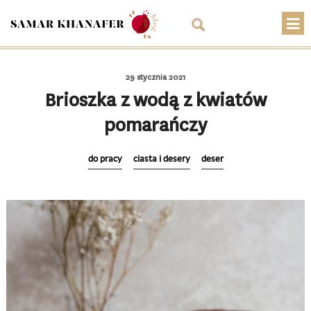
O mnie
29 stycznia 2021
Przepisy
Brioszka z wodą z kwiatów
pomarańczy
Artykuły
Warsztaty
do pracy
ciasta i desery
deser
Kontakt
Sklep
Koszyk
PLN