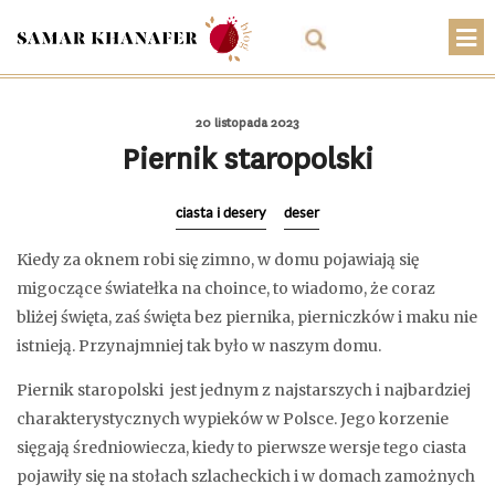
O mnie
20 listopada 2023
Przepisy
Piernik staropolski
Artykuły
ciasta i desery
deser
Warsztaty
Kiedy za oknem robi się zimno, w domu pojawiają się
Kontakt
migoczące światełka na choince, to wiadomo, że coraz
bliżej święta, zaś święta bez piernika, pierniczków i maku nie
Sklep
istnieją. Przynajmniej tak było w naszym domu.
Koszyk
Piernik staropolski jest jednym z najstarszych i najbardziej
charakterystycznych wypieków w Polsce. Jego korzenie
PLN
sięgają średniowiecza, kiedy to pierwsze wersje tego ciasta
pojawiły się na stołach szlacheckich i w domach zamożnych