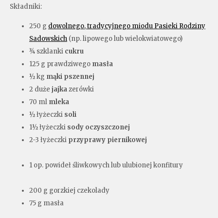
Składniki:
250 g
dowolnego, tradycyjnego miodu Pasieki Rodziny
Sadowskich
(np. lipowego lub wielokwiatowego)
¾ szklanki
cukru
125 g prawdziwego
masła
½ kg
mąki pszennej
2 duże
jajka
zerówki
70 ml
mleka
½ łyżeczki
soli
1½ łyżeczki
sody oczyszczonej
2-3 łyżeczki
przyprawy piernikowej
1 op. powideł śliwkowych lub ulubionej konfitury
200 g gorzkiej czekolady
75 g masła