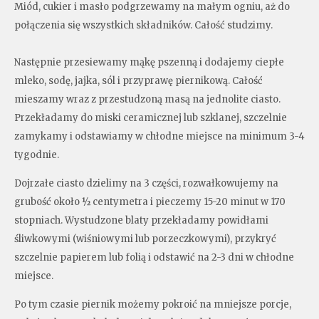
Miód, cukier i masło podgrzewamy na małym ogniu, aż do
połączenia się wszystkich składników. Całość studzimy.
Następnie przesiewamy mąkę pszenną i dodajemy ciepłe
mleko, sodę, jajka, sól i przyprawę piernikową. Całość
mieszamy wraz z przestudzoną masą na jednolite ciasto.
Przekładamy do miski ceramicznej lub szklanej, szczelnie
zamykamy i odstawiamy w chłodne miejsce na minimum 3-4
tygodnie.
Dojrzałe ciasto dzielimy na 3 części, rozwałkowujemy na
grubość około ½ centymetra i pieczemy 15-20 minut w 170
stopniach. Wystudzone blaty przekładamy powidłami
śliwkowymi (wiśniowymi lub porzeczkowymi), przykryć
szczelnie papierem lub folią i odstawić na 2-3 dni w chłodne
miejsce.
Po tym czasie piernik możemy pokroić na mniejsze porcje,