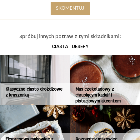
SKOMENTUJ
Spróbuj innych potraw z tymi składnikami:
CIASTA I DESERY
Klasyczne ciasto drożdżowe
Mus czekoladowy z
z kruszonką
chrupiącym kadaif i
pistacjowym akcentem
Ekspresowy makowiec z
Rozpustny makowiec