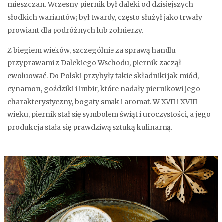
mieszczan. Wczesny piernik był daleki od dzisiejszych
słodkich wariantów; był twardy, często służył jako trwały
prowiant dla podróżnych lub żołnierzy.
Z biegiem wieków, szczególnie za sprawą handlu
przyprawami z Dalekiego Wschodu, piernik zaczął
ewoluować. Do Polski przybyły takie składniki jak miód,
cynamon, goździki i imbir, które nadały piernikowi jego
charakterystyczny, bogaty smak i aromat. W XVII i XVIII
wieku, piernik stał się symbolem świąt i uroczystości, a jego
produkcja stała się prawdziwą sztuką kulinarną.