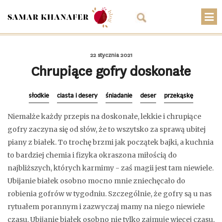
O mnie
22 stycznia 2021
Przepisy
Chrupiące gofry doskonałe
Artykuły
słodkie
ciasta i desery
śniadanie
deser
przekąskę
Warsztaty
Niemalże każdy przepis na doskonałe, lekkie i chrupiące
Kontakt
gofry zaczyna się od słów, że to wszytsko za sprawą ubitej
piany z białek. To trochę brzmi jak początek bajki, a kuchnia
Sklep
to bardziej chemia i fizyka okraszona miłością do
najbliższych, których karmimy - zaś magii jest tam niewiele.
Koszyk
Ubijanie białek osobno mocno mnie zniechęcało do
PLN
robienia gofrów w tygodniu. Szczególnie, że gofry są u nas
rytuałem porannym i zazwyczaj mamy na niego niewiele
czasu. Ubijanie białek osobno nie tylko zajmuje więcej czasu,