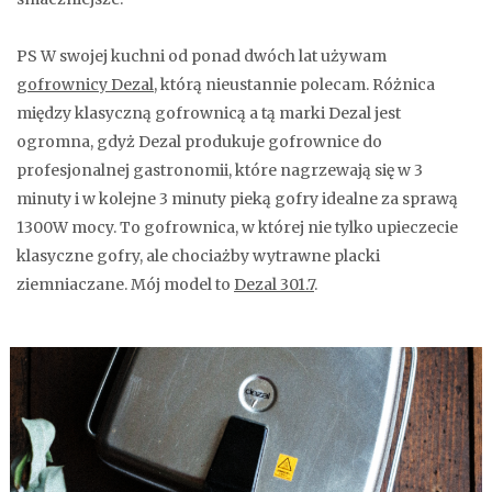
PS W swojej kuchni od ponad dwóch lat używam
gofrownicy Dezal
, którą nieustannie polecam. Różnica
między klasyczną gofrownicą a tą marki Dezal jest
ogromna, gdyż Dezal produkuje gofrownice do
profesjonalnej gastronomii, które nagrzewają się w 3
minuty i w kolejne 3 minuty pieką gofry idealne za sprawą
1300W mocy. To gofrownica, w której nie tylko upieczecie
klasyczne gofry, ale chociażby wytrawne placki
ziemniaczane. Mój model to
Dezal 301.7
.