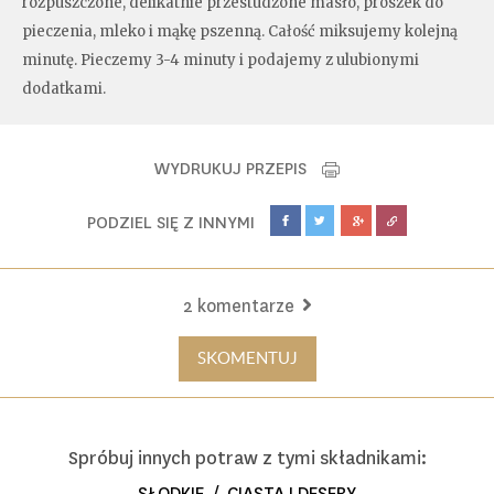
rozpuszczone, delikatnie przestudzone masło, proszek do
pieczenia, mleko i mąkę pszenną. Całość miksujemy kolejną
minutę. Pieczemy 3-4 minuty i podajemy z ulubionymi
dodatkami.
WYDRUKUJ PRZEPIS
PODZIEL SIĘ Z INNYMI
2 komentarze
SKOMENTUJ
Spróbuj innych potraw z tymi składnikami:
SŁODKIE
/
CIASTA I DESERY