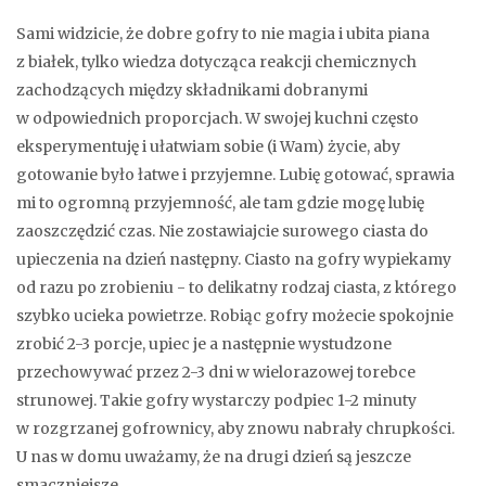
Sami widzicie, że dobre gofry to nie magia i ubita piana
z białek, tylko wiedza dotycząca reakcji chemicznych
zachodzących między składnikami dobranymi
w odpowiednich proporcjach. W swojej kuchni często
eksperymentuję i ułatwiam sobie (i Wam) życie, aby
gotowanie było łatwe i przyjemne. Lubię gotować, sprawia
mi to ogromną przyjemność, ale tam gdzie mogę lubię
zaoszczędzić czas. Nie zostawiajcie surowego ciasta do
upieczenia na dzień następny. Ciasto na gofry wypiekamy
od razu po zrobieniu - to delikatny rodzaj ciasta, z którego
szybko ucieka powietrze. Robiąc gofry możecie spokojnie
zrobić 2-3 porcje, upiec je a następnie wystudzone
przechowywać przez 2-3 dni w wielorazowej torebce
strunowej. Takie gofry wystarczy podpiec 1-2 minuty
w rozgrzanej gofrownicy, aby znowu nabrały chrupkości.
U nas w domu uważamy, że na drugi dzień są jeszcze
smaczniejsze.