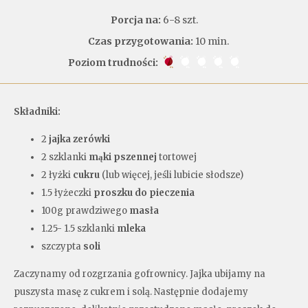
Porcja na:
6-8 szt.
Czas przygotowania:
10 min.
Poziom trudności:
Składniki:
2
jajka zerówki
2 szklanki
mąki pszennej
tortowej
2 łyżki
cukru
(lub więcej, jeśli lubicie słodsze)
1.5 łyżeczki
proszku do pieczenia
100g prawdziwego
masła
1.25- 1.5 szklanki
mleka
szczypta
soli
Zaczynamy od rozgrzania gofrownicy. Jajka ubijamy na
puszysta masę z cukrem i solą. Następnie dodajemy