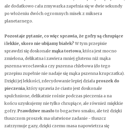
ale dodatkowo cała zmywarka zapełnia się w dwie sekundy
po włożeniu dwóch ogromnych misek z miksera
planetarnego.
Pozostaje pytanie, co więc sprawia, że gofry są chrupiące
i lekkie, skoro nie ubijamy białek?
W tym przepisie
sprawdzi się doskonale
mąka tortowa
, która jest mocno
zmielona, delikatna i zawiera mniej glutenu niż mąka
pszenna wrocławska czy pszenna chlebowa (do tego
przepisu zupełnie nie nadaje się mąka pszenna krupczatka).
Dzięki jej lekkości, zdecydowanie lepiej działa
proszek do
pieczenia
, który sprawia że ciasto jest doskonale
spulchnione, delikatnie rośnie podczas pieczenia a na
końcu uzyskujemy nie tylko chrupiące, ale również miękkie
gofry.
Prawdziwe masło
to bogactwo smaku, ale też dzięki
tłuszczom proszek ma ułatwione zadanie - tłuszcz
zatrzymuje gazy, dzięki czemu masa napowietrza się