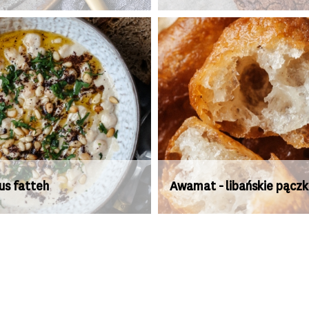
s fatteh
Awamat - libańskie pączk