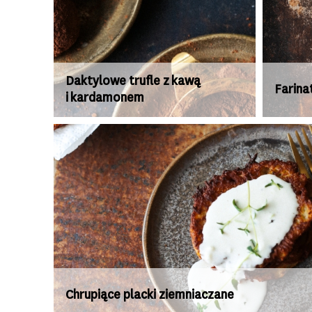
Daktylowe trufle z kawą
Farina
i kardamonem
Chrupiące placki ziemniaczane