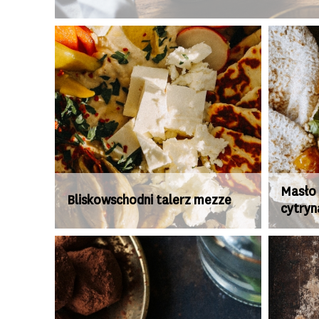
Masło 
Bliskowschodni talerz mezze
cytryn