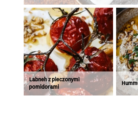
Labneh z pieczonymi
Hummu
pomidorami