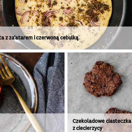
ta z za'atarem i czerwoną cebulką
Czekoladowe ciasteczka
z ciecierzycy