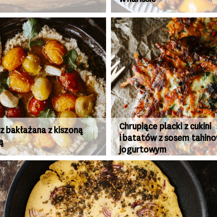
Chrupiące placki z cukini
z bakłażana z kiszoną
i batatów z sosem tahin
ą
jogurtowym