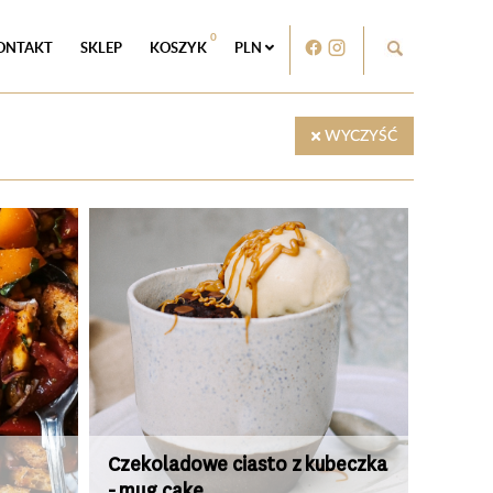
0
ONTAKT
SKLEP
KOSZYK
PLN
WYCZYŚĆ
Czekoladowe ciasto z kubeczka
- mug cake