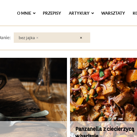
O MNIE
PRZEPISY
ARTYKUŁY
WARSZTATY
K
bez jajka
×
×
anie:
Panzanella z ciecierzycą
w harissie