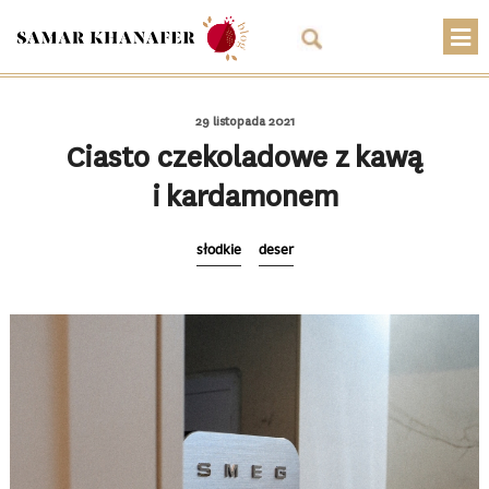
O mnie
29 listopada 2021
Przepisy
Ciasto czekoladowe z kawą
i kardamonem
Artykuły
Warsztaty
słodkie
deser
Kontakt
Sklep
Koszyk
PLN