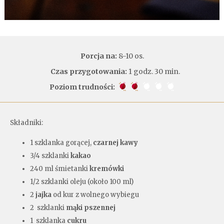
Porcja na:
8-10 os.
Czas przygotowania:
1 godz. 30 min.
Poziom trudności:
Składniki:
1 szklanka gorącej,
czarnej kawy
3/4 szklanki
kakao
240 ml śmietanki
kremówki
1/2 szklanki oleju (około 100 ml)
2
jajka
od kur z wolnego wybiegu
2 szklanki
mąki pszennej
1 szklanka
cukru