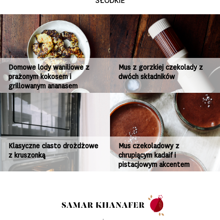
SŁODKIE
Domowe lody waniliowe z
Mus z gorzkiej czekolady z
prażonym kokosem i
dwóch składników
grillowanym ananasem
Klasyczne ciasto drożdżowe
Mus czekoladowy z
z kruszonką
chrupiącym kadaif i
pistacjowym akcentem