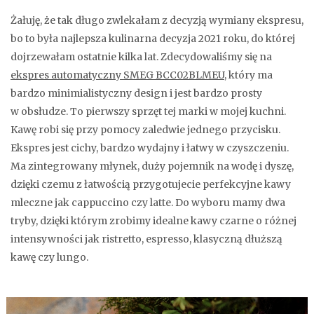
Żałuję, że tak długo zwlekałam z decyzją wymiany ekspresu,
bo to była najlepsza kulinarna decyzja 2021 roku, do której
dojrzewałam ostatnie kilka lat. Zdecydowaliśmy się na
ekspres automatyczny SMEG BCC02BLMEU
, który ma
bardzo minimialistyczny design i jest bardzo prosty
w obsłudze. To pierwszy sprzęt tej marki w mojej kuchni.
Kawę robi się przy pomocy zaledwie jednego przycisku.
Ekspres jest cichy, bardzo wydajny i łatwy w czyszczeniu.
Ma zintegrowany młynek, duży pojemnik na wodę i dyszę,
dzięki czemu z łatwością przygotujecie perfekcyjne kawy
mleczne jak cappuccino czy latte. Do wyboru mamy dwa
tryby, dzięki którym zrobimy idealne kawy czarne o różnej
intensywności jak ristretto, espresso, klasyczną dłuższą
kawę czy lungo.