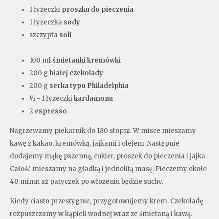
1 łyżeczki
proszku do pieczenia
1 łyżeczka
sody
szczypta
soli
100 ml
śmietanki kremówki
200 g
białej czekolady
200 g
serka typu Philadelphia
½ - 1 łyżeczki
kardamonu
2
espresso
Nagrzewamy piekarnik do 180 stopni. W misce mieszamy
kawę z kakao, kremówką, jajkami i olejem. Następnie
dodajemy mąkę pszenną, cukier, proszek do pieczenia i jajka.
Całość mieszamy na gładką i jednolitą masę. Pieczemy około
40 minut aż patyczek po włożeniu będzie suchy.
Kiedy ciasto przestygnie, przygotowujemy krem. Czekoladę
rozpuszczamy w kąpieli wodnej wraz ze śmietaną i kawą.