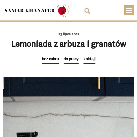
O mnie
23 lipca 2021
Przepisy
Lemoniada z arbuza i granatów
Artykuły
bez cukru
do pracy
koktajl
Warsztaty
Kontakt
Sklep
Koszyk
PLN