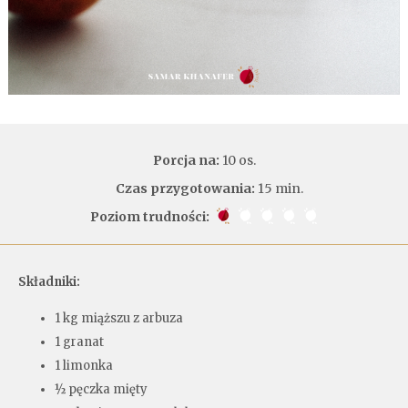
Porcja na:
10 os.
Czas przygotowania:
15 min.
Poziom trudności:
Składniki:
1 kg miąższu z arbuza
1 granat
1 limonka
½ pęczka mięty