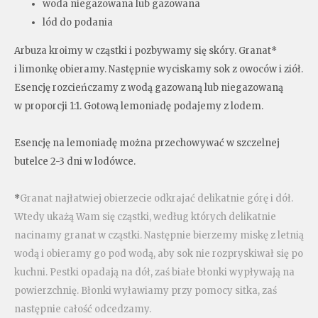
woda niegazowana lub gazowana
lód do podania
Arbuza kroimy w cząstki i pozbywamy się skóry. Granat*
i limonkę obieramy. Następnie wyciskamy sok z owoców i ziół.
Esencję rozcieńczamy z wodą gazowaną lub niegazowaną
w proporcji 1:1. Gotową lemoniadę podajemy z lodem.
Esencję na lemoniadę można przechowywać w szczelnej
butelce 2-3 dni w lodówce.
*
Granat najłatwiej obierzecie odkrajać delikatnie górę i dół.
Wtedy ukażą Wam się cząstki, według których delikatnie
nacinamy granat w cząstki. Następnie bierzemy miskę z letnią
wodą i obieramy go pod wodą, aby sok nie rozpryskiwał się po
kuchni. Pestki opadają na dół, zaś białe błonki wypływają na
powierzchnię. Błonki wyławiamy przy pomocy sitka, zaś
następnie całość odcedzamy.