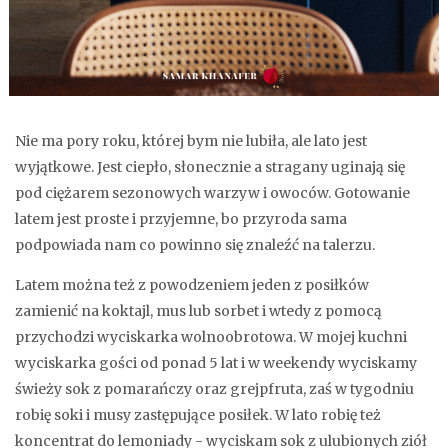
Nie ma pory roku, której bym nie lubiła, ale lato jest
wyjątkowe. Jest ciepło, słonecznie a stragany uginają się
pod ciężarem sezonowych warzyw i owoców. Gotowanie
latem jest proste i przyjemne, bo przyroda sama
podpowiada nam co powinno się znaleźć na talerzu.
Latem można też z powodzeniem jeden z posiłków
zamienić na koktajl, mus lub sorbet i wtedy z pomocą
przychodzi wyciskarka wolnoobrotowa. W mojej kuchni
wyciskarka gości od ponad 5 lat i w weekendy wyciskamy
świeży sok z pomarańczy oraz grejpfruta, zaś w tygodniu
robię soki i musy zastępujące posiłek. W lato robię też
koncentrat do lemoniady - wyciskam sok z ulubionych ziół