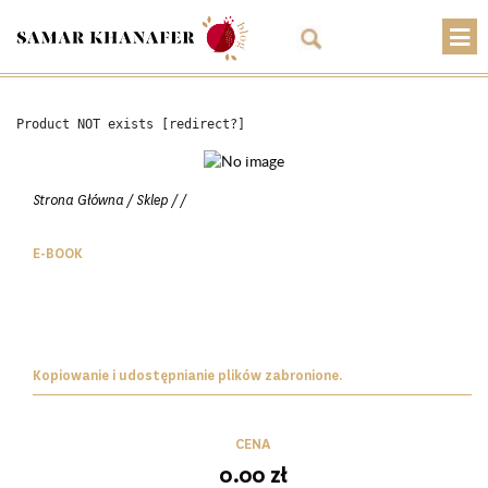
O mnie
Product NOT exists [redirect?]
Przepisy
Artykuły
Strona Główna
/
Sklep
/
/
Warsztaty
E-BOOK
Kontakt
Sklep
Koszyk
Kopiowanie i udostępnianie plików zabronione.
PLN
CENA
0.00
zł