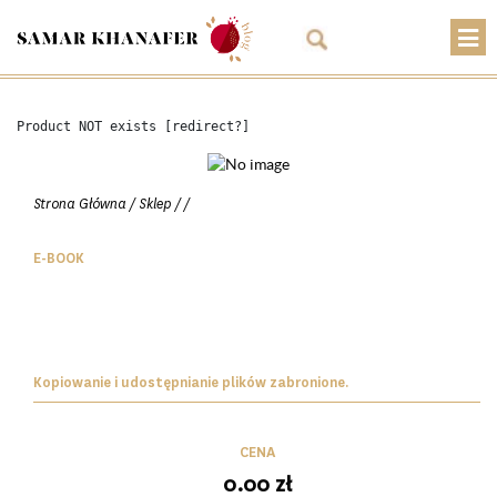
O mnie
Product NOT exists [redirect?]
Przepisy
Artykuły
Strona Główna
/
Sklep
/
/
Warsztaty
E-BOOK
Kontakt
Sklep
Koszyk
Kopiowanie i udostępnianie plików zabronione.
PLN
CENA
0.00
zł