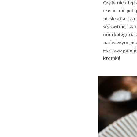
Czy istnieje lep
i że nic nie po
maśle z harissą.
wykwitniej i za
inna kategoria d
na świeżym piec
ekstrawagancji 
kromki!