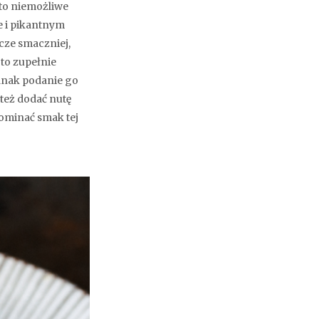
 to niemożliwe
e i pikantnym
zcze smaczniej,
 to zupełnie
ednak podanie go
też dodać nutę
ominać smak tej