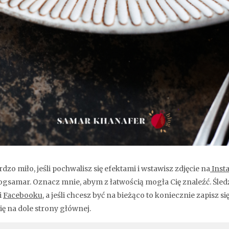
dzo miło, jeśli pochwalisz się efektami i wstawisz zdjęcie na
Inst
gsamar. Oznacz mnie, abym z łatwością mogła Cię znaleźć. Śled
i
Facebooku
, a jeśli chcesz być na bieżąco to koniecznie zapisz si
ię na dole strony głównej.