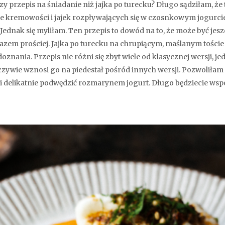
szy przepis na śniadanie niż jajka po turecku? Długo sądziłam, że
bije kremowości i jajek rozpływających się w czosnkowym jogurci
 Jednak się myliłam. Ten przepis to dowód na to, że może być jes
razem prościej. Jajka po turecku na chrupiącym, maślanym toście
oznania. Przepis nie różni się zbyt wiele od klasycznej wersji, j
zywie wznosi go na piedestał pośród innych wersji. Pozwoliłam 
i delikatnie podwędzić rozmarynem jogurt. Długo będziecie wsp