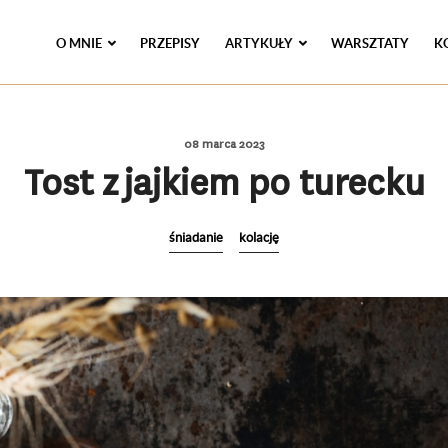
O MNIE
PRZEPISY
ARTYKUŁY
WARSZTATY
K
08 marca 2023
Tost z jajkiem po turecku
śniadanie
kolację