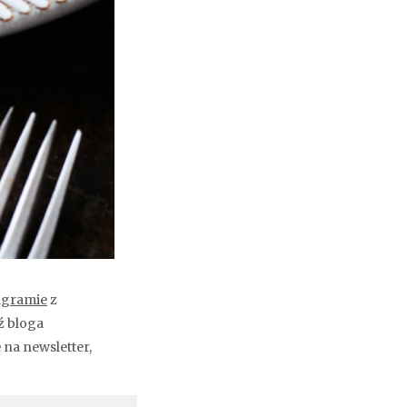
agramie
z
ź bloga
ę na newsletter,