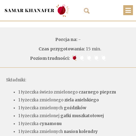
O mnie
Porcja na:
-
Przepisy
Czas przygotowania:
15 min.
Artykuły
Poziom trudności:
Warsztaty
Kontakt
Składniki:
Sklep
1 łyżeczka świeżo zmielonego
czarnego pieprzu
1 łyżeczka zmielonego
ziela anielskiego
Koszyk
1 łyżeczka zmielonych
goździków
1 łyżeczka zmielonej
gałki muszkatołowej
PLN
1 łyżeczka
cynamonu
1 łyżeczka zmielonych
nasion kolendry