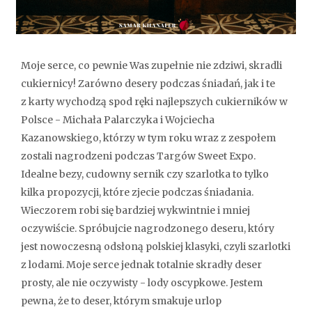
Moje serce, co pewnie Was zupełnie nie zdziwi, skradli
cukiernicy! Zarówno desery podczas śniadań, jak i te
z karty wychodzą spod ręki najlepszych cukierników w
Polsce - Michała Palarczyka i Wojciecha
Kazanowskiego, którzy w tym roku wraz z zespołem
zostali nagrodzeni podczas Targów Sweet Expo.
Idealne bezy, cudowny sernik czy szarlotka to tylko
kilka propozycji, które zjecie podczas śniadania.
Wieczorem robi się bardziej wykwintnie i mniej
oczywiście. Spróbujcie nagrodzonego deseru, który
jest nowoczesną odsłoną polskiej klasyki, czyli szarlotki
z lodami. Moje serce jednak totalnie skradły deser
prosty, ale nie oczywisty - lody oscypkowe. Jestem
pewna, że to deser, którym smakuje urlop