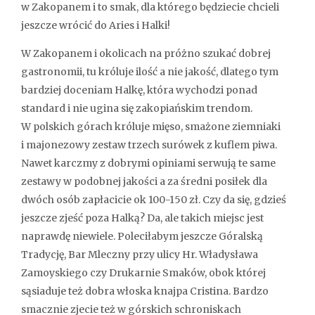
w Zakopanem i to smak, dla którego będziecie chcieli
jeszcze wrócić do Aries i Halki!
W Zakopanem i okolicach na próżno szukać dobrej
gastronomii, tu króluje ilość a nie jakość, dlatego tym
bardziej doceniam Halkę, która wychodzi ponad
standard i nie ugina się zakopiańskim trendom.
W polskich górach króluje mięso, smażone ziemniaki
i majonezowy zestaw trzech surówek z kuflem piwa.
Nawet karczmy z dobrymi opiniami serwują te same
zestawy w podobnej jakości a za średni posiłek dla
dwóch osób zapłacicie ok 100-150 zł. Czy da się, gdzieś
jeszcze zjeść poza Halką? Da, ale takich miejsc jest
naprawdę niewiele. Poleciłabym jeszcze Góralską
Tradycję, Bar Mleczny przy ulicy Hr. Władysława
Zamoyskiego czy Drukarnie Smaków, obok której
sąsiaduje też dobra włoska knajpa Cristina. Bardzo
smacznie zjecie też w górskich schroniskach