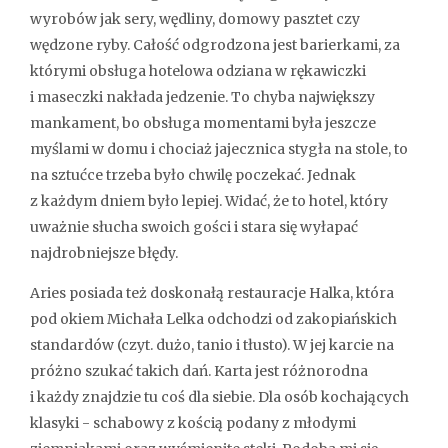
wyrobów jak sery, wędliny, domowy pasztet czy
wędzone ryby. Całość odgrodzona jest barierkami, za
którymi obsługa hotelowa odziana w rękawiczki
i maseczki nakłada jedzenie. To chyba największy
mankament, bo obsługa momentami była jeszcze
myślami w domu i chociaż jajecznica stygła na stole, to
na sztućce trzeba było chwilę poczekać. Jednak
z każdym dniem było lepiej. Widać, że to hotel, który
uważnie słucha swoich gości i stara się wyłapać
najdrobniejsze błędy.
Aries posiada też doskonałą restauracje Halka, która
pod okiem Michała Lelka odchodzi od zakopiańskich
standardów (czyt. dużo, tanio i tłusto). W jej karcie na
próżno szukać takich dań. Karta jest różnorodna
i każdy znajdzie tu coś dla siebie. Dla osób kochających
klasyki - schabowy z kością podany z młodymi