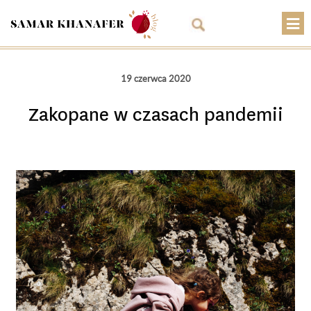
O mnie
19 czerwca 2020
Przepisy
Zakopane w czasach pandemii
Artykuły
Warsztaty
Kontakt
Sklep
Koszyk
PLN