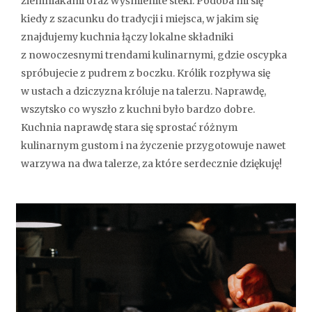
ziemniakami oraz wyśmienite steki. Podoba mi się
kiedy z szacunku do tradycji i miejsca, w jakim się
znajdujemy kuchnia łączy lokalne składniki
z nowoczesnymi trendami kulinarnymi, gdzie oscypka
spróbujecie z pudrem z boczku. Królik rozpływa się
w ustach a dziczyzna króluje na talerzu. Naprawdę,
wszytsko co wyszło z kuchni było bardzo dobre.
Kuchnia naprawdę stara się sprostać różnym
kulinarnym gustom i na życzenie przygotowuje nawet
warzywa na dwa talerze, za które serdecznie dziękuję!