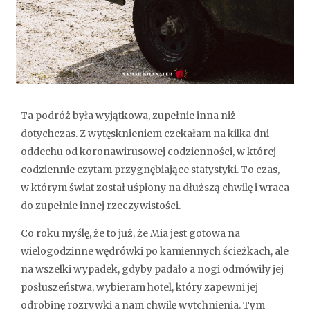
Ta podróż była wyjątkowa, zupełnie inna niż
dotychczas. Z wytęsknieniem czekałam na kilka dni
oddechu od koronawirusowej codzienności, w której
codziennie czytam przygnębiające statystyki. To czas,
w którym świat został uśpiony na dłuższą chwilę i wraca
do zupełnie innej rzeczywistości.
Co roku myślę, że to już, że Mia jest gotowa na
wielogodzinne wędrówki po kamiennych ścieżkach, ale
na wszelki wypadek, gdyby padało a nogi odmówiły jej
posłuszeństwa, wybieram hotel, który zapewni jej
odrobinę rozrywki a nam chwilę wytchnienia. Tym