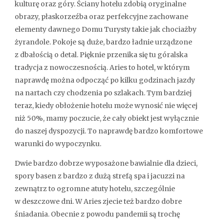
kulturę oraz góry. Ściany hotelu zdobią oryginalne
obrazy, płaskorzeźba oraz perfekcyjne zachowane
elementy dawnego Domu Turysty takie jak chociażby
żyrandole. Pokoje są duże, bardzo ładnie urządzone
z dbałością o detal. Pięknie przenika się tu góralska
tradycja z nowoczesnością. Aries to hotel, w którym
naprawdę można odpocząć po kilku godzinach jazdy
na nartach czy chodzenia po szlakach. Tym bardziej
teraz, kiedy obłożenie hotelu może wynosić nie więcej
niż 50%, mamy poczucie, że cały obiekt jest wyłącznie
do naszej dyspozycji. To naprawdę bardzo komfortowe
warunki do wypoczynku.
Dwie bardzo dobrze wyposażone bawialnie dla dzieci,
spory basen z bardzo z dużą strefą spa i jacuzzi na
zewnątrz to ogromne atuty hotelu, szczególnie
w deszczowe dni. W Aries zjecie też bardzo dobre
śniadania. Obecnie z powodu pandemii są trochę