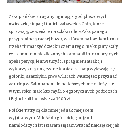
Zakopiańskie stragany uginają się od pluszowych
owieczek, ciupag i tanich zabawek z Chin, które
sprawiają, że wejście na szlaki i ulice Zakopanego
przypominają raczej bazar, w którym na każdym kroku
trzeba tłumaczyć dziecku czemu tego nie kupimy. Cały
czas, pomimo niezliczonych kampanii informacyjnych,
apeli i petycji, leniwi turyści spragnieni atrakcji
wykorzystują umęczone konie a z knajp wylewają się
golonki, szaszłyki i piwo w litrach. Muszę też przyznać,
że urlop w Zakopanem do najtańszych nie należy, ale
w tym roku mało kto myśli o egzotycznych podróżach
i Egipcie all inclusive za 1500 zł.
Polskie Tatry są dla mnie jednak miejscem
wyjątkowym. Miłość do gór pielęgnuję od
najmłodszych lat i staram się tam wracać najczęściej jak