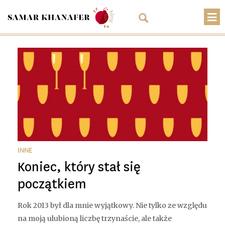
O mnie
Przepisy
Artykuły
Warsztaty
Kontakt
Sklep
INNE
Koniec, który stał się
Koszyk
początkiem
PLN
Rok 2013 był dla mnie wyjątkowy. Nie tylko ze względu
na moją ulubioną liczbę trzynaście, ale także