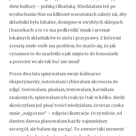
dwie kultury – polską i libańską. Wiedziałam też po
wysłuchaniu Was na kilkuset warsztatach zależy mi, aby
składniki było lokalne, dostępne w zwykłych sklepach
i bazarkach a to co ma podkreślić smak i aromat
lokalnych składników to zioła i przyprawy. Z którymi
zresztą wiele osób ma problem, bo utarło się, że jak
cynamon to do szarlotki a jak mięta to do lemoniady
a przecież wcale tak być nie musi!
Przez dwa lata spisywałam swoje kulinarne
eksperymenty, notowałam i zbierałam akcesoria do
zdjęć. Gotowałam, pisałam, testowałam, karmiłam
znajomych, spisywałam ich reakcje i tak w kółko. Kiedy
skończyłam już pisać treści wiedziałam, że teraz czeka
mnie „najgorsze” – zdjęcia i ilustracje. Oczywiście, od
dawien dawna planowałam każdy najmniejszy
szczegół, ale bałam się zacząć. To zawsze taki moment