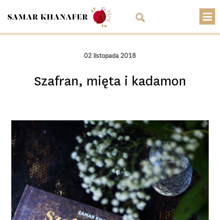
O mnie
02 listopada 2018
Przepisy
Szafran, mięta i kadamon
Artykuły
Warsztaty
Kontakt
Sklep
Koszyk
PLN