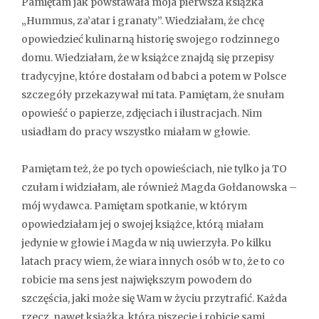
Pamiętam jak powstawała moja pierwsza książka
„Hummus, za’atar i granaty”. Wiedziałam, że chcę
opowiedzieć kulinarną historię swojego rodzinnego
domu. Wiedziałam, że w książce znajdą się przepisy
tradycyjne, które dostałam od babci a potem w Polsce
szczegóły przekazywał mi tata. Pamiętam, że snułam
opowieść o papierze, zdjęciach i ilustracjach. Nim
usiadłam do pracy wszystko miałam w głowie.
Pamiętam też, że po tych opowieściach, nie tylko ja TO
czułam i widziałam, ale również Magda Gołdanowska –
mój wydawca. Pamiętam spotkanie, w którym
opowiedziałam jej o swojej książce, którą miałam
jedynie w głowie i Magda w nią uwierzyła. Po kilku
latach pracy wiem, że wiara innych osób w to, że to co
robicie ma sens jest największym powodem do
szczęścia, jaki może się Wam w życiu przytrafić. Każda
rzecz, nawet książka, którą piszecie i robicie sami