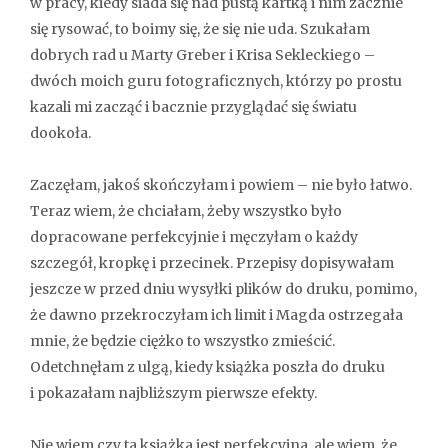
w pracy, kiedy siada się nad pustą kartką i nim zacznie
się rysować, to boimy się, że się nie uda. Szukałam
dobrych rad u Marty Greber i Krisa Sekleckiego –
dwóch moich guru fotograficznych, którzy po prostu
kazali mi zacząć i bacznie przyglądać się światu
dookoła.
Zaczęłam, jakoś skończyłam i powiem – nie było łatwo.
Teraz wiem, że chciałam, żeby wszystko było
dopracowane perfekcyjnie i męczyłam o każdy
szczegół, kropkę i przecinek. Przepisy dopisywałam
jeszcze w przed dniu wysyłki plików do druku, pomimo,
że dawno przekroczyłam ich limit i Magda ostrzegała
mnie, że będzie ciężko to wszystko zmieścić.
Odetchnęłam z ulgą, kiedy książka poszła do druku
i pokazałam najbliższym pierwsze efekty.
Nie wiem czy ta książka jest perfekcyjna, ale wiem, że