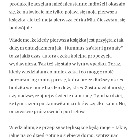
produkcji zaczęłam mieć nieustanne mdłości i okazało
się, że na świecie nie tylko pojawi się moja pierwsza
książka, ale też moja pierwsza córka Mia. Cieszyłam się
podwójnie.
Wiadomo, że kiedy pierwsza książka jest przyjęta z tak
dużym entuzjazmem jak „Hummus, za’atar i granaty”
to za jakiś czas, autora czeka kolejna propozycja
wydawnicza. Tak też się stało w tym wypadku. Teraz,
kiedy wiedziałam co mnie czeka i co mogę zrobić –
poczułam ogromną presję, która przez dłuższy okres
budziła we mnie bardzo duży stres. Zastanawiałam się,
czy nadzwyczajnej w świecie dam radę. Tym bardziej,
że tym razem postanowiłam zrobić wszystko sama. No,
oczywiście prócz swoich portretów.
Wiedziałam, że przepisy w tej książce będą moje – takie,
jakie na co dzień gotuję u siebie w domu, syntezując