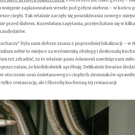
wej 14tce III edycji MasterChefa.
Potem było już tylko gorzej – mał
 ja wstępnie zaplanowałam wesele pod gołym niebem – w końcu 
wsze ciepły. Tak właśnie zaczęły się poszukiwania nowego miejs
nie przed ślubem. Rozesłałam zapytania, przejechałam się w kilka 
 kandydatów.
kucharzy” była nam dobrze znana z poprzedniej lokalizacji – w 
niłam sobie to miejsce za wyśmienitą obsługę i doskonałą kuchn
am też zdradzić, że to właśnie panu Adamowi zawdzięczam miłoś
ypuszczałam, że kiedykolwiek spróbuję. Delikatnie kwaśne śledz
w otoczeniu sosu śmietanowego i ciepłych ziemniaków sprawiły,
ylko restaurację, ale i filozofię kuchenną tej restauracji.