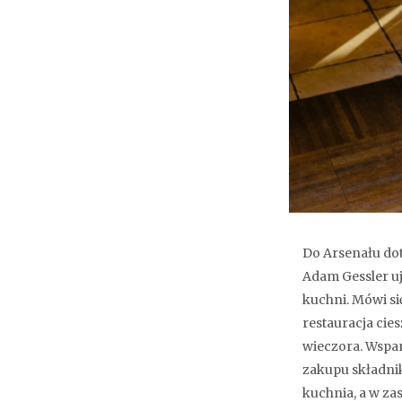
Do Arsenału dot
Adam Gessler uj
kuchni. Mówi si
restauracja cie
wieczora. Wspan
zakupu składnik
kuchnia, a w za