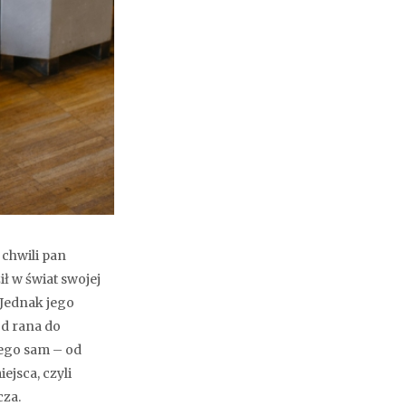
 chwili pan
ł w świat swojej
 Jednak jego
od rana do
iego sam – od
ejsca, czyli
cza.