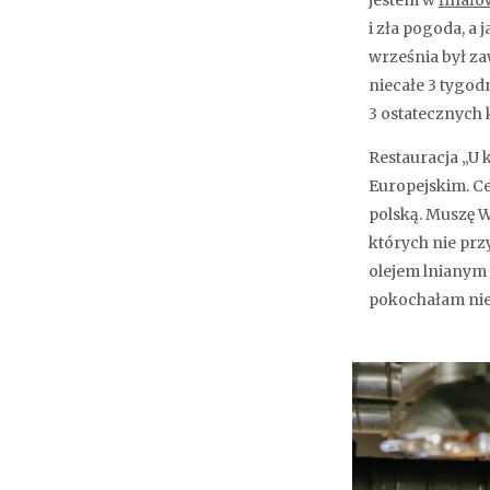
jestem w
finało
i zła pogoda, a
września był za
niecałe 3 tygod
3 ostatecznych
Restauracja „U 
Europejskim. Ce
polską. Muszę W
których nie prz
olejem lnianym 
pokochałam nie t