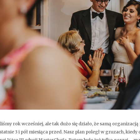
iliśmy rok wcześniej, ale tak dużo się działo, że samą organizacj
statnie 3 i pół miesiąca przed. Nasz plan poległ w gruzach, kiedy o