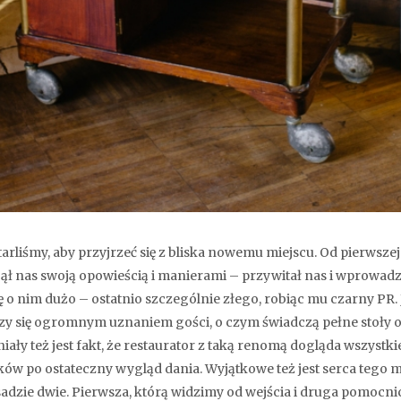
arliśmy, aby przyjrzeć się z bliska nowemu miejscu. Od pierwszej
ął nas swoją opowieścią i manierami – przywitał nas i wprowadzi
ę o nim dużo – ostatnio szczególnie złego, robiąc mu czarny PR.
szy się ogromnym uznaniem gości, o czym świadczą pełne stoły 
iały też jest fakt, że restaurator z taką renomą dogląda wszystk
ów po ostateczny wygląd dania. Wyjątkowe też jest serca tego mi
sadzie dwie. Pierwsza, którą widzimy od wejścia i druga pomocni