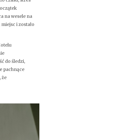
o czasu, stres
początek
ca na wesele na
miejsc i zostało
Hotelu
ie
ć do śledzi,
ie pachnące
 że