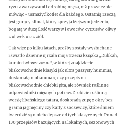
ryżu z warzywami i odrobiną mięsa, niż prozaicznie
mówiąc - usmażyć kotlet dla każdego. Ostatnią rzeczą
jest gorący klimat, który sprzyja lżejszym jedzeniu,
bogatą w dużą ilość warzyw i owoców, cytrusów, oliwy
z oliwek oraz ziół.
Tak więc po kilku latach, prośby zostały wysłuchane
i światło dzienne ujrzała moja trzecia książka „Dukkah,
kumin i włoszczyzna”, w której znajdziecie
bliskowschodnie klasyki jak ultra puszysty hummus,
doskonałą muhammarę czy przepis na
bliskowschodnie chlebki pita, ale również roślinne
odpowiedniki mięsnych potraw. Zrobicie roślinną
wersję libańskiego tatara, doskonałą zupę z okry bez
grama jagnięciny czy kafty z soczewicy, które śmiem
twierdzić są o niebo lepsze od tych klasycznych. Ponad
130 przepisów bazujących na lokalnych, sezonowych