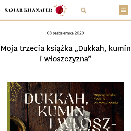
O mnie
03 października 2023
Przepisy
Moja trzecia książka „Dukkah, kumin
Artykuły
i włoszczyzna”
Warsztaty
Kontakt
Sklep
Koszyk
PLN