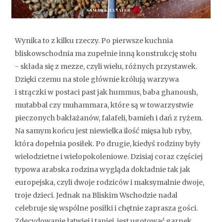
Wynika to z kilku rzeczy. Po pierwsze kuchnia
bliskowschodnia ma zupełnie inną konstrukcję stołu
- składa się z mezze, czyli wielu, różnych przystawek.
Dzięki czemu na stole głównie królują warzywa
i strączki w postaci past jak hummus, baba ghanoush,
mutabbal czy muhammara, które są w towarzystwie
pieczonych bakłażanów, falafeli, bamieh i dań z ryżem.
Na samym końcu jest niewielka ilość mięsa lub ryby,
która dopełnia posiłek. Po drugie, kiedyś rodziny były
wielodzietne i wielopokoleniowe. Dzisiaj coraz częściej
typowa arabska rodzina wygląda dokładnie tak jak
europejska, czyli dwoje rodziców i maksymalnie dwoje,
troje dzieci. Jednak na Bliskim Wschodzie nadal
celebruje się wspólne posiłki i chętnie zaprasza gości.
Zdecydowanie łatwiej i taniej, jest ugotować garnek