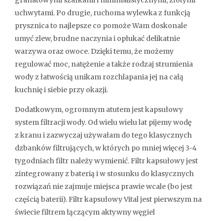
uchwytami. Po drugie, ruchoma wylewka z funkcją
prysznica to najlepsze co pomoże Wam doskonale
umyć zlew, brudne naczynia i opłukać delikatnie
warzywa oraz owoce. Dzięki temu, że możemy
regulować moc, natężenie a także rodzaj strumienia
wody z łatwością unikam rozchlapania jej na całą
kuchnię i siebie przy okazji.
Dodatkowym, ogromnym atutem jest kapsułowy
system filtracji wody. Od wielu wielu lat pijemy wodę
z kranu i zazwyczaj używałam do tego klasycznych
dzbanków filtrujących, w których po mniej więcej 3-4
tygodniach filtr należy wymienić. Filtr kapsułowy jest
zintegrowany z baterią i w stosunku do klasycznych
rozwiązań nie zajmuje miejsca prawie wcale (bo jest
częścią baterii). Filtr kapsułowy Vital jest pierwszym na
świecie filtrem łączącym aktywny węgiel