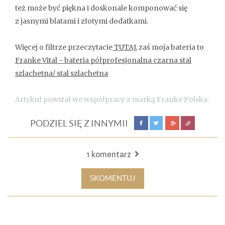
też może być piękna i doskonale komponować się
z jasnymi blatami i złotymi dodatkami.
Więcej o filtrze przeczytacie
TUTAJ
, zaś moja bateria to
Franke Vital - bateria półprofesjonalna czarna stal
szlachetna/ stal szlachetna
Artykuł powstał we współpracy z marką Franke Polska.
PODZIEL SIĘ Z INNYMII
1 komentarz
SKOMENTUJ