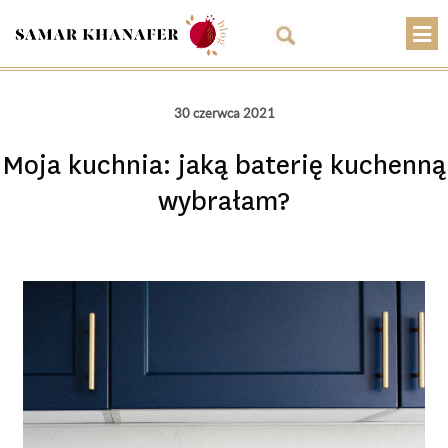
O mnie
30 czerwca 2021
Przepisy
Moja kuchnia: jaką baterię kuchenną
Artykuły
wybrałam?
Warsztaty
Kontakt
Sklep
Koszyk
PLN