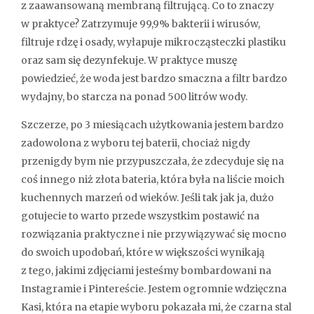
z zaawansowaną membraną filtrującą. Co to znaczy
w praktyce? Zatrzymuje 99,9% bakterii i wirusów,
filtruje rdzę i osady, wyłapuje mikrocząsteczki plastiku
oraz sam się dezynfekuje. W praktyce muszę
powiedzieć, że woda jest bardzo smaczna a filtr bardzo
wydajny, bo starcza na ponad 500 litrów wody.
Szczerze, po 3 miesiącach użytkowania jestem bardzo
zadowolona z wyboru tej baterii, chociaż nigdy
przenigdy bym nie przypuszczała, że zdecyduje się na
coś innego niż złota bateria, która była na liście moich
kuchennych marzeń od wieków. Jeśli tak jak ja, dużo
gotujecie to warto przede wszystkim postawić na
rozwiązania praktyczne i nie przywiązywać się mocno
do swoich upodobań, które w większości wynikają
z tego, jakimi zdjęciami jesteśmy bombardowani na
Instagramie i Pintereście. Jestem ogromnie wdzięczna
Kasi, która na etapie wyboru pokazała mi, że czarna stal